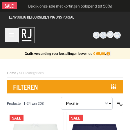
Ga naar de inhoud
SALE!
Bekijk onze sale met kortingen oplopend tot 50%!
EENVOUDIG RETOURNEREN VIA ONS PORTAL
Gratis verzending voor bestellingen boven de
€ 65,00
.
Home
/
SEO categorieen
FILTEREN
Doorgaan naar productlijst
Producten
1
-
24
van
203
SALE
SALE