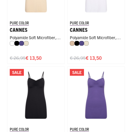
PURE COLOR
PURE COLOR
CANNES
CANNES
Polyamide Soft Microfiber
,
Polyamide Soft Microfiber
,
Wit
Zwart
Paars
Ivoor
Huid
Zwart
Paars
Ivoor
Dress
Dress
€ 26,95
€ 13,50
€ 26,95
€ 13,50
SALE
SALE
PURE COLOR
PURE COLOR