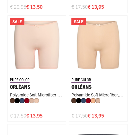
€ 26,95
€ 13,50
€ 17,50
€ 13,95
SALE
SALE
PURE COLOR
PURE COLOR
ORLÉANS
ORLÉANS
Polyamide Soft Microfiber
,
Polyamide Soft Microfiber
,
Espresso
Zwart
Donkerblauw
Donkerrood
Caffè Latte
Nude
Espresso
Zwart
Donkerblauw
Donkerrood
Perzik
Caffè Latte
Long Short
Long Short
€ 17,50
€ 13,95
€ 17,50
€ 13,95