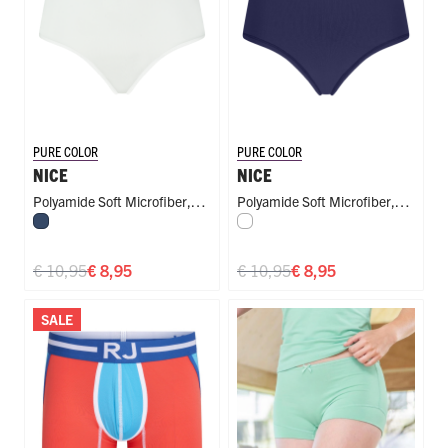
PURE COLOR
PURE COLOR
NICE
NICE
Polyamide Soft Microfiber
,
Polyamide Soft Microfiber
,
Donkerblauw
Wit
Maxi String
Maxi String
€ 10,95
€ 8,95
€ 10,95
€ 8,95
SALE