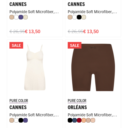
CANNES
CANNES
Polyamide Soft Microfiber
,
Polyamide Soft Microfiber
,
Huid
Wit
Paars
Ivoor
Huid
Wit
Zwart
Ivoor
Dress
Dress
€ 26,95
€ 13,50
€ 26,95
€ 13,50
SALE
SALE
PURE COLOR
PURE COLOR
CANNES
ORLÉANS
Polyamide Soft Microfiber
,
Polyamide Soft Microfiber
,
Huid
Wit
Zwart
Paars
Zwart
Donkerblauw
Donkerrood
Perzik
Caffè Latte
Nude
Dress
Long Short