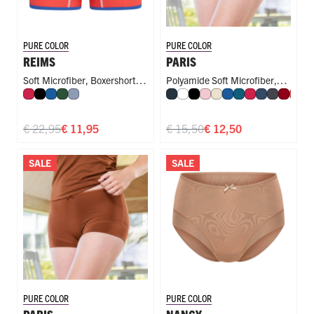
PURE COLOR
PURE COLOR
REIMS
PARIS
Soft Microfiber
,
Boxershort
,
Polyamide Soft Microfiber
,
Rood
Zwart
Blauw
Donkergroen
Steel Blue
Navy
Wit
Zwart
Roze
Ivoor
Blauw
Petrol
Rood
Donkerbla
Donkergr
Donke
Kor
F
Speciale Pouch
Short
€ 22,95
€ 11,95
€ 15,50
€ 12,50
SALE
SALE
PURE COLOR
PURE COLOR