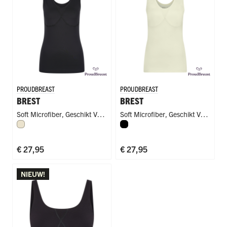
PROUDBREAST
PROUDBREAST
BREST
BREST
Soft Microfiber
,
Geschikt Voor
Soft Microfiber
,
Geschikt Voor
Ivoor
Zwart
Protheses
Protheses
€ 27,95
€ 27,95
NIEUW!