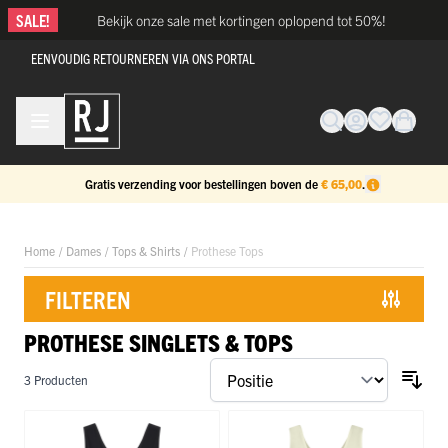
Ga naar de inhoud
SALE!
Bekijk onze sale met kortingen oplopend tot 50%!
EENVOUDIG RETOURNEREN VIA ONS PORTAL
Gratis verzending voor bestellingen boven de
€ 65,00
.
Home
/
Dames
/
Tops & Shirts
/
Prothese Tops
FILTEREN
PROTHESE SINGLETS & TOPS
Doorgaan naar productlijst
3
Producten