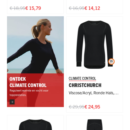
Sport
Sport
€ 18,95
€ 15,79
€ 16,95
€ 14,12
CLIMATE CONTROL
CHRISTCHURCH
Viscose/Acryl
,
Ronde Hals
,
Sport
€ 29,95
€ 24,95