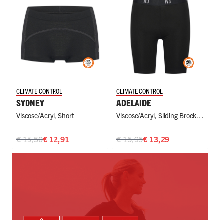
CLIMATE CONTROL
CLIMATE CONTROL
SYDNEY
ADELAIDE
Viscose/acryl
,
Short
Viscose/acryl
,
Sliding Broekje
,
Sport
€ 15,50
€ 12,91
€ 15,95
€ 13,29