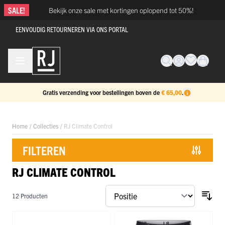
Ga naar de inhoud
SALE!
Bekijk onze sale met kortingen oplopend tot 50%!
EENVOUDIG RETOURNEREN VIA ONS PORTAL
Gratis verzending voor bestellingen boven de
€ 65,00
.
Home
/
Collecties
/
RJ Climate Control
FILTEREN
RJ CLIMATE CONTROL
Doorgaan naar productlijst
12
Producten