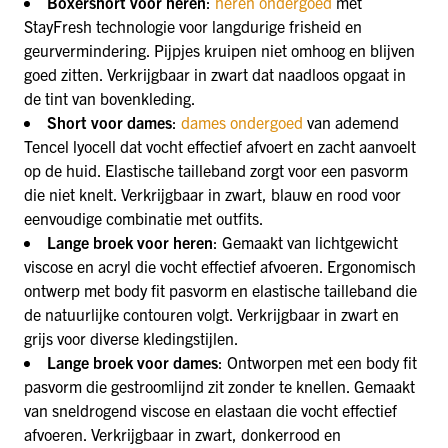
Boxershort voor heren
:
heren ondergoed
met
StayFresh technologie voor langdurige frisheid en
geurvermindering. Pijpjes kruipen niet omhoog en blijven
goed zitten. Verkrijgbaar in zwart dat naadloos opgaat in
de tint van bovenkleding.
Short voor dames
:
dames ondergoed
van ademend
Tencel lyocell dat vocht effectief afvoert en zacht aanvoelt
op de huid. Elastische tailleband zorgt voor een pasvorm
die niet knelt. Verkrijgbaar in zwart, blauw en rood voor
eenvoudige combinatie met outfits.
Lange broek voor heren
: Gemaakt van lichtgewicht
viscose en acryl die vocht effectief afvoeren. Ergonomisch
ontwerp met body fit pasvorm en elastische tailleband die
de natuurlijke contouren volgt. Verkrijgbaar in zwart en
grijs voor diverse kledingstijlen.
Lange broek voor dames
: Ontworpen met een body fit
pasvorm die gestroomlijnd zit zonder te knellen. Gemaakt
van sneldrogend viscose en elastaan die vocht effectief
afvoeren. Verkrijgbaar in zwart, donkerrood en