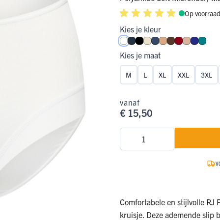
Op voorraa
ge Pijp
ops & Shirts
ondergoed
hirts
Kies je kleur
Ondergoed
ops
Shirts
Wit
Navy
Zwart
Ivoor
Donkerblauw
Cappuccino
Espresso
Donkerrood
Caffè Latt
Royal B
Smar
Kies je maat
dergoed
M
L
XL
XXL
3XL
T-shirt
hirt
vanaf
€ 15,50
Aantal
V
Comfortabele en stijlvolle RJ
kruisje. Deze ademende slip 