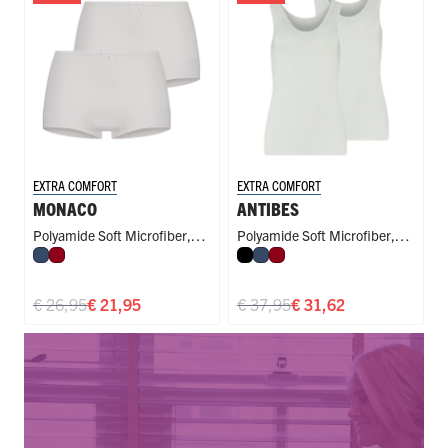
EXTRA COMFORT
EXTRA COMFORT
MONACO
ANTIBES
Polyamide Soft Microfiber
,
Polyamide Soft Microfiber
,
Donkerblauw
Donkerrood
Zwart
Donkerblauw
Donkerrood
Short
Singlet
€ 26,95
€ 21,95
€ 37,95
€ 31,62