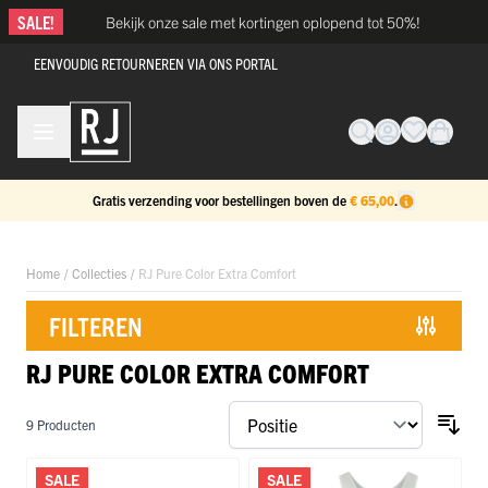
Ga naar de inhoud
SALE!
Bekijk onze sale met kortingen oplopend tot 50%!
EENVOUDIG RETOURNEREN VIA ONS PORTAL
Gratis verzending voor bestellingen boven de
€ 65,00
.
Home
/
Collecties
/
RJ Pure Color Extra Comfort
FILTEREN
RJ PURE COLOR EXTRA COMFORT
Doorgaan naar productlijst
9
Producten
SALE
SALE