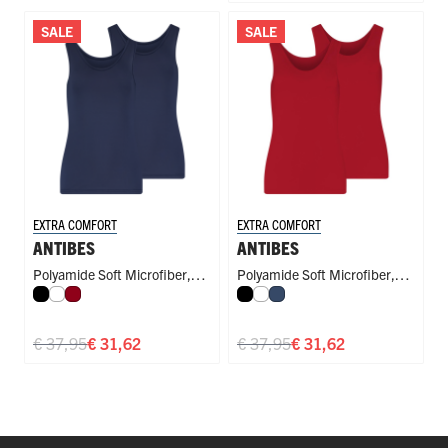
SALE
SALE
EXTRA COMFORT
EXTRA COMFORT
ANTIBES
ANTIBES
Polyamide Soft Microfiber
,
Polyamide Soft Microfiber
,
Zwart
Wit
Donkerrood
Zwart
Wit
Donkerblauw
Singlet
Singlet
€ 37,95
€ 31,62
€ 37,95
€ 31,62