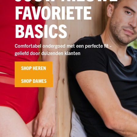
FAVORIETE
BASICS
Comfortabel ondergoed met een perfecte fit -
geliefd door duizenden klanten
SHOP HEREN
SHOP DAMES