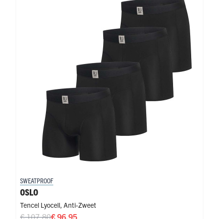
SWEATPROOF
OSLO
Tencel Lyocell
,
Anti-Zweet
€ 107,80
€ 96,95