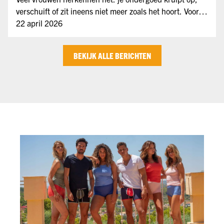
verschuift of zit ineens niet meer zoals het hoort. Vooral
bij slips en shorts kan dit zorgen voor irritatie
22 april 2026
gedurende de dag. Gelukkig is dit vaak eenvoudig te
voorkomen met de juiste keuzes in maat, model en
BEKIJK ALLE BERICHTEN
materiaal.