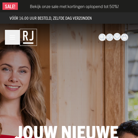
Ga naar de inhoud
SALE!
Bekijk onze sale met kortingen oplopend tot 50%!
VÓÓR 16.00 UUR BESTELD, ZELFDE DAG VERZONDEN
JOUW NIEUWE