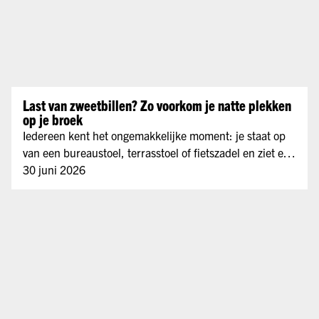
Last van zweetbillen? Zo voorkom je natte plekken
op je broek
Iedereen kent het ongemakkelijke moment: je staat op
van een bureaustoel, terrasstoel of fietszadel en ziet een
donkere zweetplek achterblijven. Veel mensen noemen
30 juni 2026
dit 'zweetbillen'. Vooral tijdens warme dagen, lange
autoritten, op kantoor of na een fietstocht kan het voor
onzekerheid zorgen....