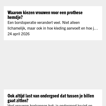
Waarom kiezen vrouwen voor een prothese
hemdje?
Een borstoperatie verandert veel. Niet alleen
lichamelijk, maar ook in hoe kleding aanvoelt en hoe je
jezelf wilt zien. Veel vrouwen die één of twee borsten
24 april 2026
missen zoeken daarom naar comfortabele kleding die
ondersteuning biedt zonder in te leveren op
vrouwelijkheid. Prothese hemdjes en prothese...
Ook altijd last van ondergoed dat tussen je billen
gaat zitten?
Veel vrouwen herkennen het: je ondergoed kruipt op,