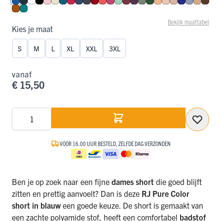
Blauw
Navy
Wit
Zwart
Roze
Ivoor
Petrol
Rood
Donkerblauw
Donkergrijs
Donkerrood
Koraal
Fuchsia
Mint
Port
Aubergine
Olijf
Donkergroen
Perzik
Nude
Caffè Latte
Royal Blue
Steel Blu
Cappuc
Espr
Cognac
Smaragd
Bekijk maattabel
Kies je maat
S
M
L
XL
XXL
3XL
vanaf
€ 15,50
Aantal
VÓÓR 16.00 UUR BESTELD, ZELFDE DAG VERZONDEN
Ben je op zoek naar een fijne
dames short
die goed blijft
zitten en prettig aanvoelt? Dan is deze
RJ Pure Color
short in blauw
een goede keuze. De short is gemaakt van
een zachte polyamide stof, heeft een comfortabel
badstof