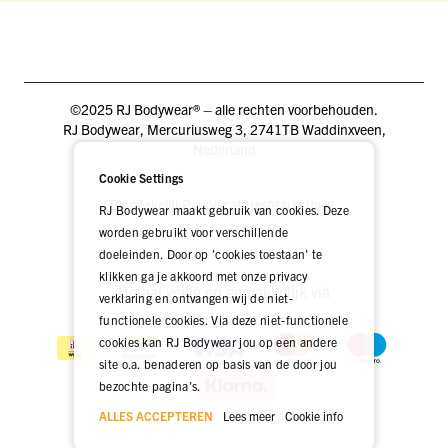
©2025 RJ Bodywear® – alle rechten voorbehouden.
RJ Bodywear, Mercuriusweg 3, 2741TB Waddinxveen,
Nederland
Cookie Settings
Blog
Zakelijk
Pers
Vacatures
DEALER LOGIN
RJ Bodywear maakt gebruik van cookies. Deze
worden gebruikt voor verschillende
doeleinden. Door op 'cookies toestaan' te
klikken ga je akkoord met onze privacy
Betaal veilig én gemakkelijk via
verklaring en ontvangen wij de niet-
functionele cookies. Via deze niet-functionele
cookies kan RJ Bodywear jou op een andere
site o.a. benaderen op basis van de door jou
bezochte pagina's.
ALLES ACCEPTEREN
Lees meer
Cookie info