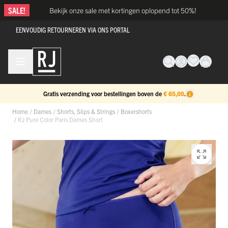
Ga naar de inhoud
SALE!
Bekijk onze sale met kortingen oplopend tot 50%!
EENVOUDIG RETOURNEREN VIA ONS PORTAL
Gratis verzending voor bestellingen boven de
€ 65,00
.
Home
/
Dames
/
Shorts, Slips & Strings
/
Boxershorts
/
RJ Pure Color Paris Dames Short