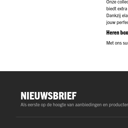
Onze collec
biedt extra
Dankzij el
jouw perfe
Heren box
Met ons sur
NIEUWSBRIEF
Als eerste op de hoogte van aanbiedingen en producte