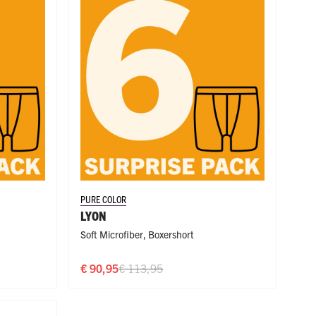
PURE COLOR
LYON
Soft Microfiber
,
Boxershort
€ 90,95
€ 113,95