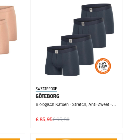
SWEATPROOF
GÖTEBORG
Biologisch Katoen - Stretch
,
Anti-Zweet -
Lekvrij - Badstof
€ 85,95
€ 95,80