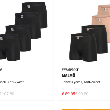
OF
SWEATPROOF
MALMÖ
cell
,
Anti-Zweet
Tencel Lyocell
,
Anti-Zweet
€ 107,80
€ 89,95
€ 99,80