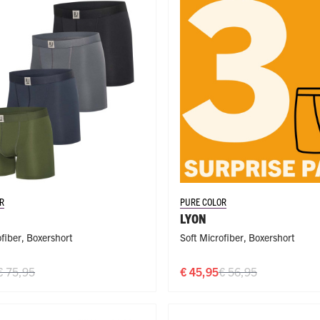
R
PURE COLOR
LYON
ofiber
,
Boxershort
Soft Microfiber
,
Boxershort
€ 75,95
€ 45,95
€ 56,95