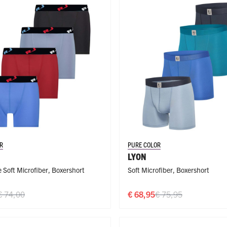
ge Pijp
ops & Shirts
ondergoed
hirts
Ondergoed
ops
Shirts
dergoed
T-shirt
hirt
R
PURE COLOR
LYON
 Soft Microfiber
,
Boxershort
Soft Microfiber
,
Boxershort
€ 74,00
€ 68,95
€ 75,95