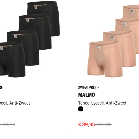
OF
SWEATPROOF
MALMÖ
cell
,
Anti-Zweet
Tencel Lyocell
,
Anti-Zweet
Zwart
€ 99,80
€ 89,95
€ 99,80