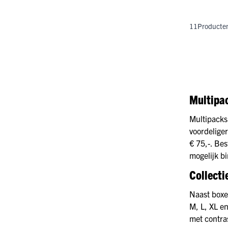
11
Producte
Multipa
Multipacks
voordeliger
€ 75,-. Bes
mogelijk b
Collecti
Naast boxe
M, L, XL en
met contra