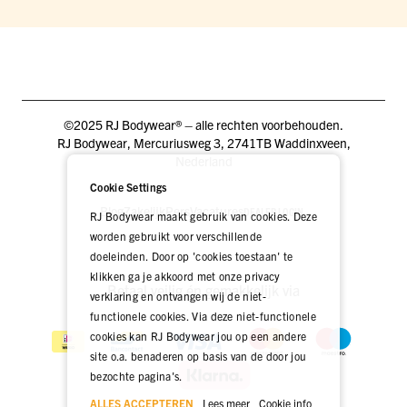
©2025 RJ Bodywear® – alle rechten voorbehouden.
RJ Bodywear, Mercuriusweg 3, 2741TB Waddinxveen,
Nederland
Cookie Settings
Blog
Zakelijk
Pers
Vacatures
DEALER LOGIN
RJ Bodywear maakt gebruik van cookies. Deze
worden gebruikt voor verschillende
doeleinden. Door op 'cookies toestaan' te
klikken ga je akkoord met onze privacy
Betaal veilig én gemakkelijk via
verklaring en ontvangen wij de niet-
functionele cookies. Via deze niet-functionele
cookies kan RJ Bodywear jou op een andere
site o.a. benaderen op basis van de door jou
bezochte pagina's.
ALLES ACCEPTEREN
Lees meer
Cookie info