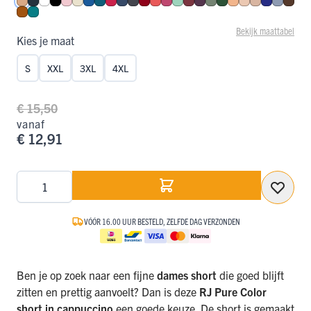
Cappuccino
Navy
Wit
Zwart
Roze
Ivoor
Blauw
Petrol
Rood
Donkerblauw
Donkergrijs
Donkerrood
Koraal
Fuchsia
Mint
Port
Aubergine
Olijf
Donkergroen
Perzik
Nude
Caffè Latte
Royal Bl
Steel B
Espr
Cognac
Smaragd
Bekijk maattabel
Kies je maat
S
XXL
3XL
4XL
€ 15,50
vanaf
€ 12,91
Aantal
VÓÓR 16.00 UUR BESTELD, ZELFDE DAG VERZONDEN
Ben je op zoek naar een fijne
dames short
die goed blijft
zitten en prettig aanvoelt? Dan is deze
RJ Pure Color
short in cappuccino
een goede keuze. De short is gemaakt