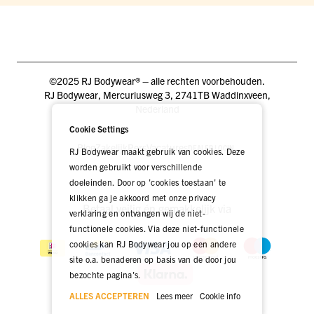
©2025 RJ Bodywear® – alle rechten voorbehouden.
RJ Bodywear, Mercuriusweg 3, 2741TB Waddinxveen,
Nederland
Cookie Settings
Blog
Zakelijk
Pers
Vacatures
DEALER LOGIN
RJ Bodywear maakt gebruik van cookies. Deze
worden gebruikt voor verschillende
doeleinden. Door op 'cookies toestaan' te
klikken ga je akkoord met onze privacy
Betaal veilig én gemakkelijk via
verklaring en ontvangen wij de niet-
functionele cookies. Via deze niet-functionele
cookies kan RJ Bodywear jou op een andere
site o.a. benaderen op basis van de door jou
bezochte pagina's.
ALLES ACCEPTEREN
Lees meer
Cookie info