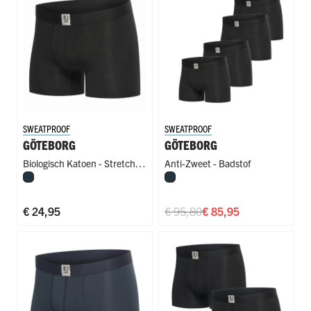
SWEATPROOF
SWEATPROOF
GÖTEBORG
GÖTEBORG
Biologisch Katoen - Stretch
,
Anti-Zweet - Badstof
Navy
Navy
Anti-Zweet - Badstof
€ 24,95
€ 95,80
€ 85,95