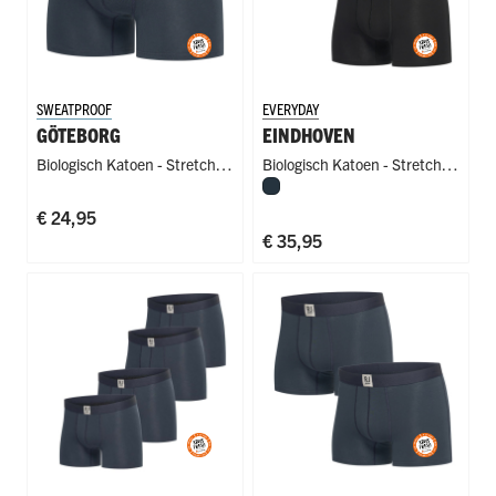
SWEATPROOF
EVERYDAY
GÖTEBORG
EINDHOVEN
Biologisch Katoen - Stretch
,
Biologisch Katoen - Stretch
,
Navy
Anti-Zweet - Badstof
Badstof Kruis - Lekvrij
€ 24,95
€ 35,95