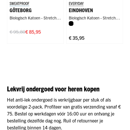
SWEATPROOF
EVERYDAY
GÖTEBORG
EINDHOVEN
Biologisch Katoen - Stretch
,
Biologisch Katoen - Stretch
,
Zwart
Anti-Zweet - Lekvrij - Badstof
Badstof Kruis - Lekvrij
€ 95,80
€ 85,95
€ 35,95
Lekvrij ondergoed voor heren kopen
Het anti-lek ondergoed is verkrijgbaar per stuk of als
voordelige 2-pack. Profiteer van gratis verzending vanaf €
75. Bestel op werkdagen vóór 16:00 uur en ontvang je
bestelling dezelfde dag nog. Ruil of retourneer je
bestelling binnen 14 dagen.