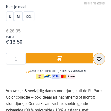
Bekijk maattabel
Kies je maat
S
M
XXL
€ 26,95
vanaf
€ 13,50
Aantal
VÓÓR 16.00 UUR BESTELD, ZELFDE DAG VERZONDEN
Vrouwelijk & veelzijdig dames onderjurkje uit de RJ Pure
Color collectie – ook ideaal als nachthemd of luchtig
strandjurkje. Gemaakt van zachte, sneldrogende
polyamide (90 % polyamide / 10 % elastaan), met