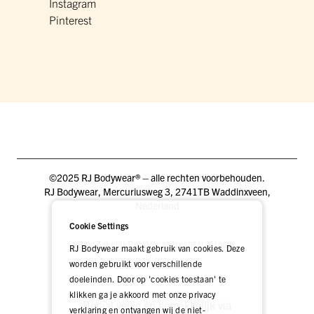
Instagram
Pinterest
©2025 RJ Bodywear® – alle rechten voorbehouden.
RJ Bodywear, Mercuriusweg 3, 2741TB Waddinxveen,
Nederland
Cookie Settings
Blog
Zakelijk
Pers
Vacatures
DEALER LOGIN
RJ Bodywear maakt gebruik van cookies. Deze
worden gebruikt voor verschillende
doeleinden. Door op 'cookies toestaan' te
klikken ga je akkoord met onze privacy
Betaal veilig én gemakkelijk via
verklaring en ontvangen wij de niet-