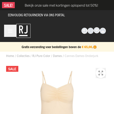
Ga naar de inhoud
SALE!
Bekijk onze sale met kortingen oplopend tot 50%!
EENVOUDIG RETOURNEREN VIA ONS PORTAL
Gratis verzending voor bestellingen boven de
€ 65,00
.
Home
/
Collecties
/
RJ Pure Color
/
Dames
/
Cannes Dames Onderjurk
SALE