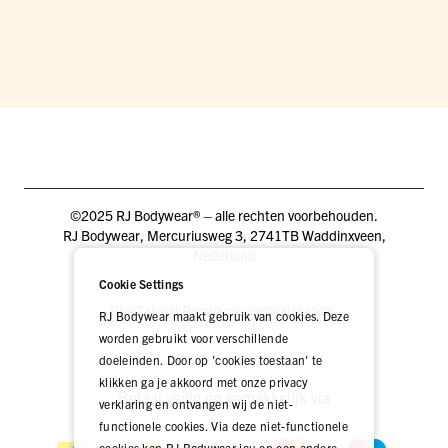
©2025 RJ Bodywear® – alle rechten voorbehouden.
RJ Bodywear, Mercuriusweg 3, 2741TB Waddinxveen,
Nederland
Cookie Settings
Blog
Zakelijk
Pers
Vacatures
DEALER LOGIN
RJ Bodywear maakt gebruik van cookies. Deze
worden gebruikt voor verschillende
doeleinden. Door op 'cookies toestaan' te
klikken ga je akkoord met onze privacy
Betaal veilig én gemakkelijk via
verklaring en ontvangen wij de niet-
functionele cookies. Via deze niet-functionele
cookies kan RJ Bodywear jou op een andere