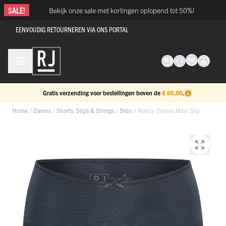
Ga naar de inhoud
SALE!
Bekijk onze sale met kortingen oplopend tot 50%!
EENVOUDIG RETOURNEREN VIA ONS PORTAL
Gratis verzending voor bestellingen boven de
€ 65,00
.
Home
/
Dames
/
Shorts, Slips & Strings
/
Slips
/
Nancy Dames Maxi Slip