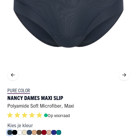
PURE COLOR
NANCY DAMES MAXI SLIP
Polyamide Soft Microfiber
,
Maxi
Op voorraad
Kies je kleur
Navy
Zwart
Wit
Ivoor
Donkerblauw
Cappuccino
Espresso
Donkerrood
Caffè Latte
Royal Blue
Smaragd