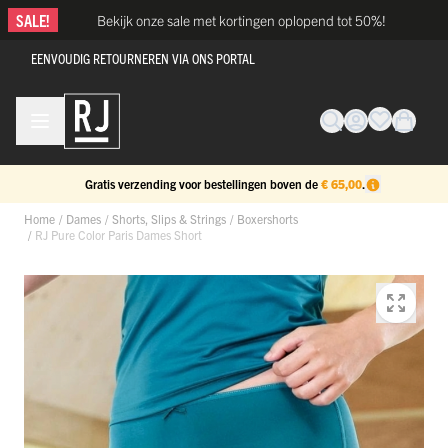
Ga naar de inhoud
SALE!
Bekijk onze sale met kortingen oplopend tot 50%!
EENVOUDIG RETOURNEREN VIA ONS PORTAL
Gratis verzending voor bestellingen boven de
€ 65,00
.
Home
/
Dames
/
Shorts, Slips & Strings
/
Boxershorts
/
RJ Pure Color Paris Dames Short