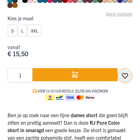
Smaragd
Navy
Wit
Zwart
Roze
Ivoor
Blauw
Petrol
Rood
Donkerblauw
Donkergrijs
Donkerrood
Koraal
Fuchsia
Mint
Port
Aubergine
Olijf
Donkergroen
Perzik
Nude
Caffè Latte
Royal Bl
Steel B
Capp
Espresso
Cognac
Bekijk maattabel
Kies je maat
S
L
XXL
vanaf
€ 15,50
Aantal
VÓÓR 16.00 UUR BESTELD, ZELFDE DAG VERZONDEN
Ben je op zoek naar een fijne
dames short
die goed blijft
zitten en prettig aanvoelt? Dan is deze
RJ Pure Color
short in smaragd
een goede keuze. De short is gemaakt
van een zachte polyamide stof, heeft een comfortabel