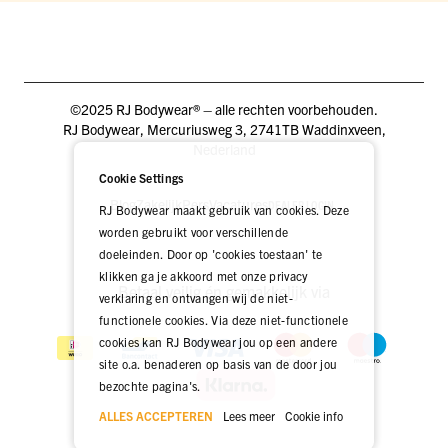
©2025 RJ Bodywear® – alle rechten voorbehouden.
RJ Bodywear, Mercuriusweg 3, 2741TB Waddinxveen,
Nederland
Cookie Settings
Blog
Zakelijk
Pers
Vacatures
DEALER LOGIN
RJ Bodywear maakt gebruik van cookies. Deze
worden gebruikt voor verschillende
doeleinden. Door op 'cookies toestaan' te
klikken ga je akkoord met onze privacy
Betaal veilig én gemakkelijk via
verklaring en ontvangen wij de niet-
functionele cookies. Via deze niet-functionele
cookies kan RJ Bodywear jou op een andere
site o.a. benaderen op basis van de door jou
bezochte pagina's.
ALLES ACCEPTEREN
Lees meer
Cookie info