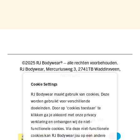
©2025 RJ Bodywear® – alle rechten voorbehouden.
RJ Bodywear, Mercuriusweg 3, 2741TB Waddinxveen,
Nederland
Cookie Settings
Blog
Zakelijk
Pers
Vacatures
DEALER LOGIN
RJ Bodywear maakt gebruik van cookies. Deze
worden gebruikt voor verschillende
doeleinden. Door op 'cookies toestaan' te
klikken ga je akkoord met onze privacy
Betaal veilig én gemakkelijk via
verklaring en ontvangen wij de niet-
functionele cookies. Via deze niet-functionele
cookies kan RJ Bodywear jou op een andere