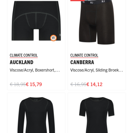
CLIMATE CONTROL
CLIMATE CONTROL
AUCKLAND
CANBERRA
Viscose/Acryl
,
Boxershort
,
Viscose/Acryl
,
Sliding Broekje
,
Sport
Sport
€ 18,95
€ 15,79
€ 16,95
€ 14,12