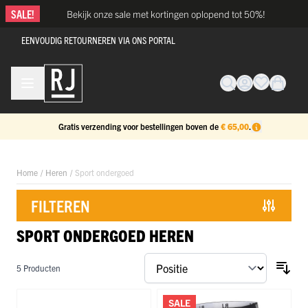
Ga naar de inhoud
SALE!
Bekijk onze sale met kortingen oplopend tot 50%!
EENVOUDIG RETOURNEREN VIA ONS PORTAL
Gratis verzending voor bestellingen boven de
€ 65,00
.
Home
/
Heren
/
Sport ondergoed
FILTEREN
SPORT ONDERGOED HEREN
Doorgaan naar productlijst
5
Producten
SALE