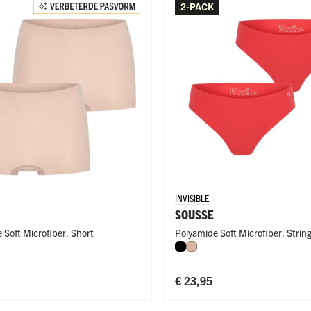
2-PACK
ge Pijp
ops & Shirts
ondergoed
hirts
Ondergoed
ops
Shirts
dergoed
T-shirt
hirt
INVISIBLE
SOUSSE
 Soft Microfiber
,
Short
Polyamide Soft Microfiber
,
Strin
errood
Zwart
Caffè Latte
€ 23,95