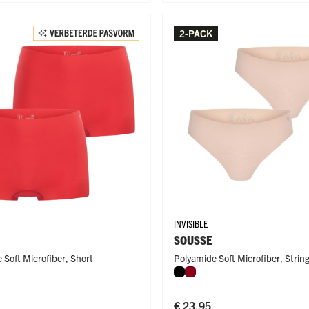
2-PACK
INVISIBLE
SOUSSE
 Soft Microfiber
,
Short
Polyamide Soft Microfiber
,
Strin
 Latte
Zwart
Donkerrood
€ 23,95