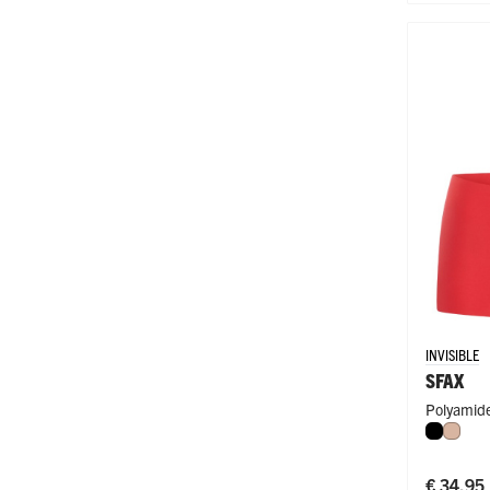
INVISIBLE
SFAX
Polyamide
Zwart
Caffè
€ 34,95