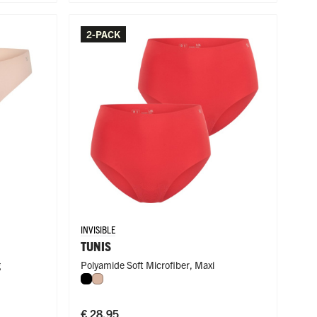
2-PACK
INVISIBLE
TUNIS
g
Polyamide Soft Microfiber
,
Maxi
Zwart
Caffè Latte
€ 28,95