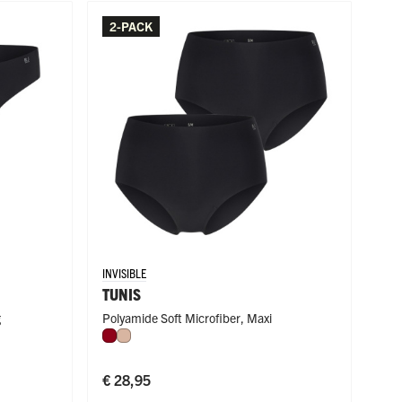
2-PACK
INVISIBLE
TUNIS
g
Polyamide Soft Microfiber
,
Maxi
Donkerrood
Caffè Latte
€ 28,95