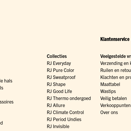
Klantenservice
Collecties
Veelgestelde v
RJ Everyday
Verzending en 
RJ Pure Color
Ruilen en reto
RJ Sweatproof
Klachten en pr
de hals
RJ Shape
Maattabel
ls
RJ Good Life
Wastips
RJ Thermo ondergoed
Veilig betalen
ssoires
RJ Allure
Verkooppunten
RJ Climate Control
Over ons
RJ Period Undies
ed
RJ Invisible