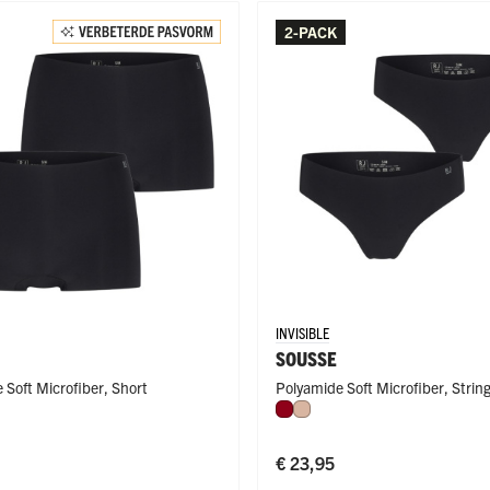
2-PACK
INVISIBLE
SOUSSE
 Soft Microfiber
,
Short
Polyamide Soft Microfiber
,
Strin
rood
 Latte
Donkerrood
Caffè Latte
€ 23,95