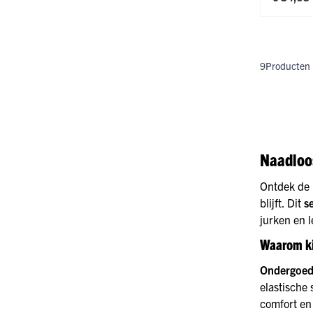
9
Producten
Naadloo
Ontdek de R
blijft. Dit
s
jurken en l
Waarom ki
Ondergoed
elastische 
comfort en 