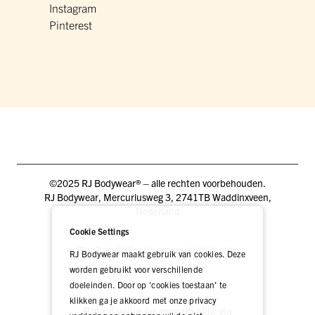
Instagram
Pinterest
©2025 RJ Bodywear® – alle rechten voorbehouden.
RJ Bodywear, Mercuriusweg 3, 2741TB Waddinxveen,
Nederland
Cookie Settings
Blog
Zakelijk
Pers
Vacatures
DEALER LOGIN
RJ Bodywear maakt gebruik van cookies. Deze
worden gebruikt voor verschillende
doeleinden. Door op 'cookies toestaan' te
klikken ga je akkoord met onze privacy
Betaal veilig én gemakkelijk via