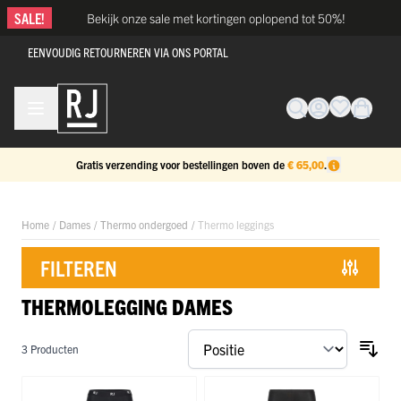
Ga naar de inhoud
SALE!
Bekijk onze sale met kortingen oplopend tot 50%!
EENVOUDIG RETOURNEREN VIA ONS PORTAL
Gratis verzending voor bestellingen boven de
€ 65,00
.
Home
/
Dames
/
Thermo ondergoed
/
Thermo leggings
FILTEREN
THERMOLEGGING DAMES
Doorgaan naar productlijst
3
Producten