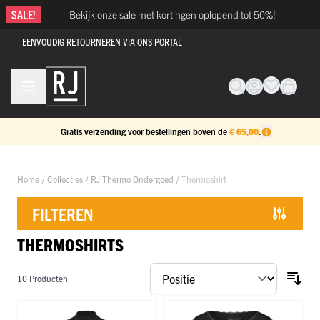
Ga naar de inhoud
SALE!
Bekijk onze sale met kortingen oplopend tot 50%!
EENVOUDIG RETOURNEREN VIA ONS PORTAL
Gratis verzending voor bestellingen boven de
€ 65,00
.
Home
/
Collecties
/
RJ Thermo Ondergoed
/
Thermoshirt
FILTEREN
THERMOSHIRTS
Doorgaan naar productlijst
10
Producten