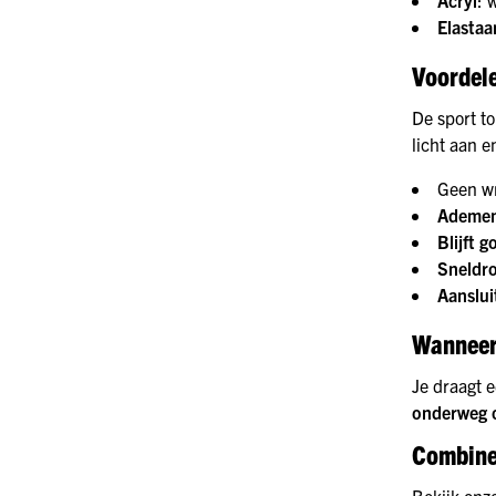
Elastaa
Voordele
De sport t
licht aan e
Geen wr
Ademen
Blijft g
Sneldr
Aanslu
Wanneer 
Je draagt 
onderweg o
Combine
Bekijk onz