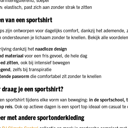
n
: elastisch, past zich aan zonder strak te zitten
n van een sportshirt
ops zijn ontworpen voor dagelijks comfort, dankzij het ademende, 
n ondersteunen je lichaam zonder te knellen. Bekijk alle voordelen
ijving dankzij het
naadloze design
d materiaal
voor een fris gevoel, de hele dag
oed zitten
, ook bij intensief bewegen
ogend
, zelfs bij transpiratie
itende pasvorm
die comfortabel zit zonder te knellen
draag je een sportshirt?
een sportshirt tijdens elke vorm van beweging:
in de sportschool, 
p reis
. Ook op actieve dagen is een sport top ideaal om casual te
er met andere sportonderkleding
e
RJ Climate Control
collectie en maak je garderobe compleet met