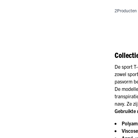
2
Producten
Collecti
De sport T-
zowel sport
pasvorm b
De modellen
transpirat
navy. Ze z
Gebruikte 
Polyam
Viscose
Acryl
: 