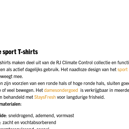
e sport T-shirts
shirts maken deel uit van de RJ Climate Control collectie en funct
en als actief dagelijks gebruik. Het naadloze design van het
sport
eweegt mee.
 zijn voorzien van een ronde hals of hoge ronde hals, sluiten goed 
ie of veel bewegen. Het
damesondergoed
is verkrijgbaar in meerd
ijn behandeld met
StaysFresh
voor langdurige frisheid.
materialen
:
ide
: sneldrogend, ademend, vormvast
: zacht en vochtabsorberend
warmteregulerend, soepel