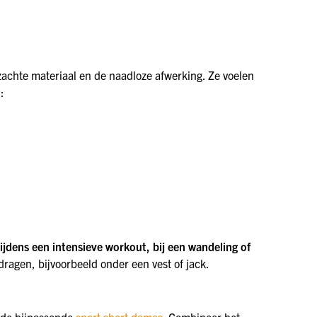
zachte materiaal en de naadloze afwerking. Ze voelen
:
tijdens een intensieve workout, bij een wandeling of
 dragen, bijvoorbeeld onder een vest of jack.
 de bijpassende
sport short dames
. Combineer het