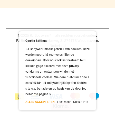
©2025 RJ Bodywear® – alle rechten voorbehouden.
RJ Bodywear, Mercuriusweg 3, 2741TB Waddinxveen,
Cookie Settings
Nederland
RJ Bodywear maakt gebruik van cookies. Deze
worden gebruikt voor verschillende
Blog
Zakelijk
Pers
Vacatures
DEALER LOGIN
doeleinden. Door op 'cookies toestaan' te
klikken ga je akkoord met onze privacy
verklaring en ontvangen wij de niet-
functionele cookies. Via deze niet-functionele
Betaal veilig én gemakkelijk via
cookies kan RJ Bodywear jou op een andere
site o.a. benaderen op basis van de door jou
bezochte pagina's.
ALLES ACCEPTEREN
Lees meer
Cookie info