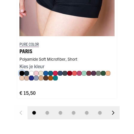
PURE COLOR
PURE
PARIS
NA
Polyamide Soft Microfiber
,
Short
Poly
Kies je kleur
Kies
Zwart
Navy
Wit
Roze
Ivoor
Blauw
Petrol
Rood
Donkerblauw
Donkergrijs
Donkerrood
Koraal
Fuchsia
Mint
Port
Aubergine
Olijf
Donkergroen
Perzik
Zw
Nude
Caffè Latte
Royal Blue
Steel Blue
Cappuccino
Espresso
Cognac
Smaragd
€ 1
€ 15,50