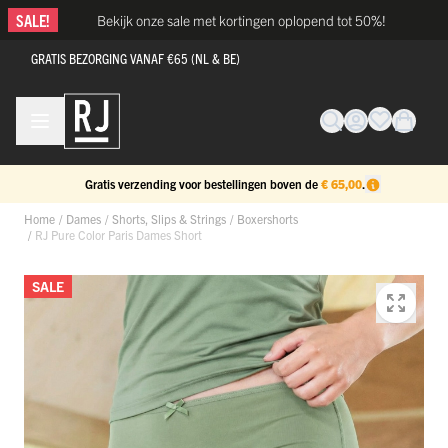
Ga naar de inhoud
SALE!
Bekijk onze sale met kortingen oplopend tot 50%!
GRATIS BEZORGING VANAF €65 (NL & BE)
Gratis verzending voor bestellingen boven de
€ 65,00
.
Home
/
Dames
/
Shorts, Slips & Strings
/
Boxershorts
/
RJ Pure Color Paris Dames Short
SALE