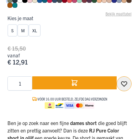
Olijf
Navy
Wit
Zwart
Roze
Ivoor
Blauw
Petrol
Rood
Donkerblauw
Donkergrijs
Donkerrood
Koraal
Fuchsia
Mint
Port
Aubergine
Donkergroen
Perzik
Nude
Caffè Latte
Royal Blue
Steel Blu
Cappuc
Espr
Cognac
Smaragd
Bekijk maattabel
Kies je maat
S
M
XL
€ 15,50
vanaf
€ 12,91
Aantal
VÓÓR 16.00 UUR BESTELD, ZELFDE DAG VERZONDEN
Ben je op zoek naar een fijne
dames short
die goed blijft
zitten en prettig aanvoelt? Dan is deze
RJ Pure Color
short in olijf
een goede keuze. De short is gemaakt van