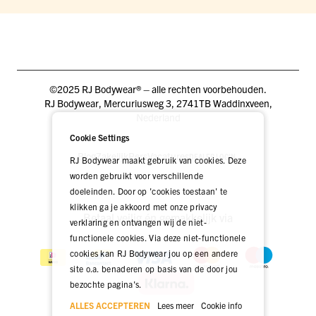
©2025 RJ Bodywear® – alle rechten voorbehouden.
RJ Bodywear, Mercuriusweg 3, 2741TB Waddinxveen,
Nederland
Cookie Settings
Blog
Zakelijk
Pers
Vacatures
DEALER LOGIN
RJ Bodywear maakt gebruik van cookies. Deze
worden gebruikt voor verschillende
doeleinden. Door op 'cookies toestaan' te
klikken ga je akkoord met onze privacy
Betaal veilig én gemakkelijk via
verklaring en ontvangen wij de niet-
functionele cookies. Via deze niet-functionele
cookies kan RJ Bodywear jou op een andere
site o.a. benaderen op basis van de door jou
bezochte pagina's.
ALLES ACCEPTEREN
Lees meer
Cookie info