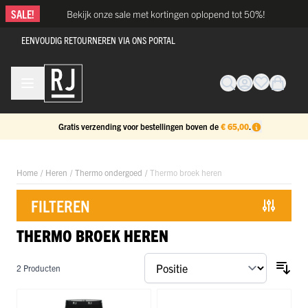
Ga naar de inhoud
SALE!
Bekijk onze sale met kortingen oplopend tot 50%!
EENVOUDIG RETOURNEREN VIA ONS PORTAL
Gratis verzending voor bestellingen boven de
€ 65,00
.
Home
/
Heren
/
Thermo ondergoed
/
Thermo broek heren
FILTEREN
THERMO BROEK HEREN
Doorgaan naar productlijst
2
Producten