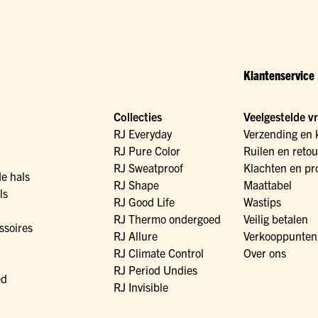
Klantenservice
Collecties
Veelgestelde v
RJ Everyday
Verzending en 
RJ Pure Color
Ruilen en reto
RJ Sweatproof
Klachten en pr
de hals
RJ Shape
Maattabel
ls
RJ Good Life
Wastips
RJ Thermo ondergoed
Veilig betalen
ssoires
RJ Allure
Verkooppunten
RJ Climate Control
Over ons
RJ Period Undies
ed
RJ Invisible