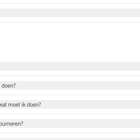
k doen?
 wat moet ik doen?
tourneren?