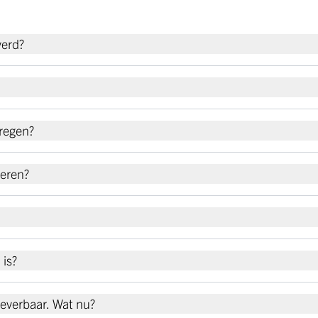
verd?
regen?
leren?
 is?
 leverbaar. Wat nu?