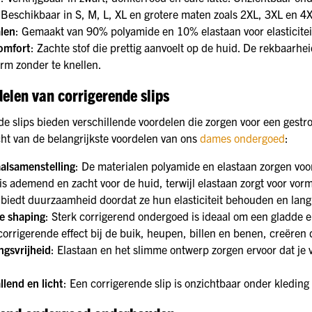
 Beschikbaar in S, M, L, XL en grotere maten zoals 2XL, 3XL en 
len
: Gemaakt van 90% polyamide en 10% elastaan voor elasticit
omfort
: Zachte stof die prettig aanvoelt op de huid. De rekbaarhe
rm zonder te knellen.
elen van corrigerende slips
de slips bieden verschillende voordelen die zorgen voor een gestr
cht van de belangrijkste voordelen van ons
dames ondergoed
:
alsamenstelling
: De materialen polyamide en elastaan zorgen v
s ademend en zacht voor de huid, terwijl elastaan zorgt voor vormv
 biedt duurzaamheid doordat ze hun elasticiteit behouden en lang
e shaping
: Sterk corrigerend ondergoed is ideaal om een gladde e
corrigerende effect bij de buik, heupen, billen en benen, creëren
gsvrijheid
: Elastaan en het slimme ontwerp zorgen ervoor dat je v
lend en licht
: Een corrigerende slip is onzichtbaar onder kleding