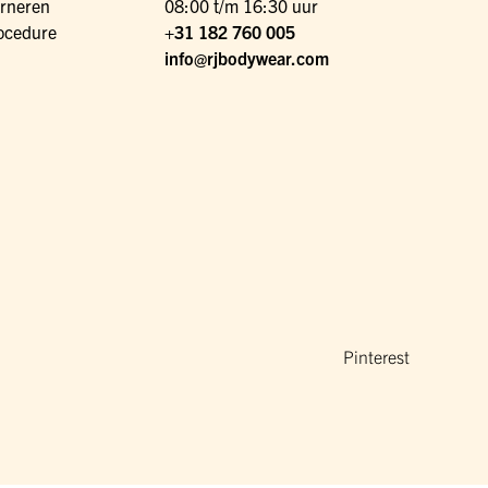
urneren
08:00 t/m 16:30 uur
ocedure
+31 182 760 005
info@rjbodywear.com
Pinterest