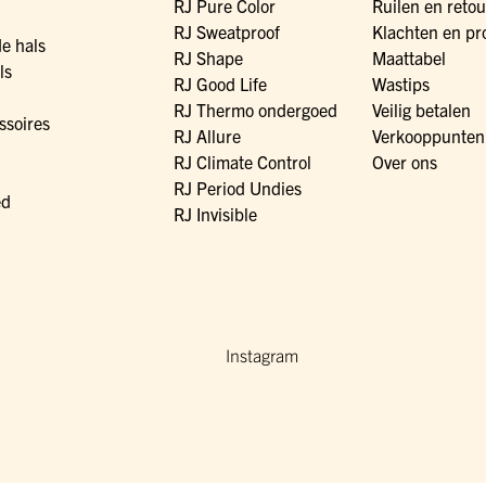
RJ Pure Color
Ruilen en reto
RJ Sweatproof
Klachten en pr
de hals
RJ Shape
Maattabel
ls
RJ Good Life
Wastips
RJ Thermo ondergoed
Veilig betalen
ssoires
RJ Allure
Verkooppunten
RJ Climate Control
Over ons
RJ Period Undies
ed
RJ Invisible
Instagram