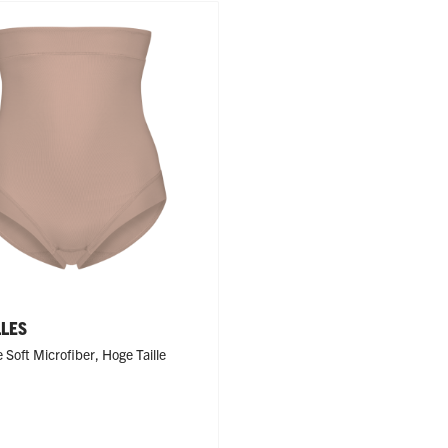
LLES
 Soft Microfiber
,
Hoge Taille
rood
t
de