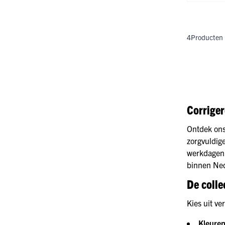
4
Producten
Corriger
Ontdek ons
zorgvuldig
werkdagen 
binnen Ned
De colle
Kies uit v
Kleure