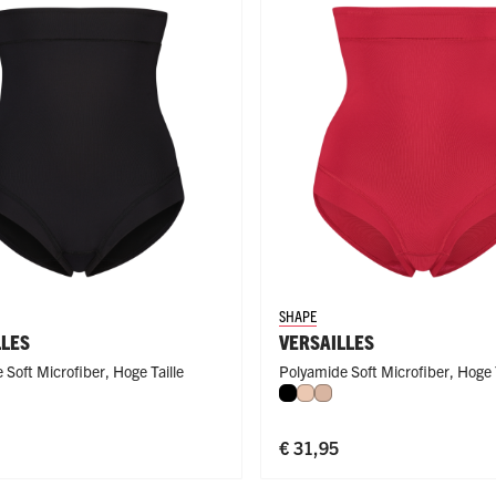
ge Pijp
ops & Shirts
ondergoed
hirts
Ondergoed
ops
Shirts
dergoed
T-shirt
hirt
SHAPE
LLES
VERSAILLES
 Soft Microfiber
,
Hoge Taille
Polyamide Soft Microfiber
,
Hoge T
rood
e
fè Latte
Zwart
Nude
Caffè Latte
€ 31,95