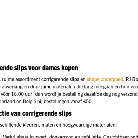
ende slips voor dames kopen
 ruime assortiment corrigerende slips en
shape ondergoed
. RJ B
e afwerking en duurzame materialen die lang meegaan en hun vor
vóór 16:00 uur, dan wordt je bestelling dezelfde dag nog verzonde
erland en België bij bestellingen vanaf €50,-.
ctie van corrigerende slips
erschillende kleuren, maten en hoogwaardige materialen:
n
: Verkrijgbaar in zwart, donkerrood en café latte. Onzichtbaar on