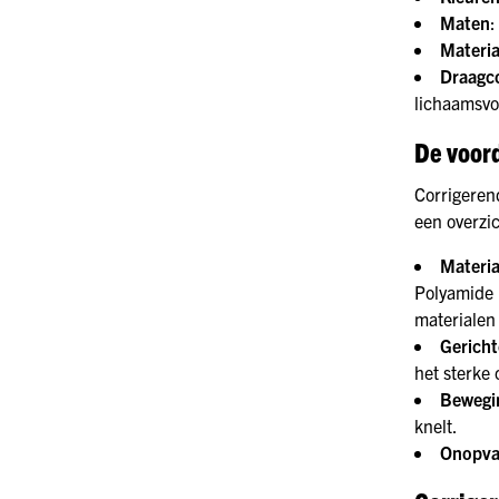
Maten
:
Materia
Draagc
lichaamsvo
De voord
Corrigeren
een overzi
Materia
Polyamide i
materialen
Gericht
het sterke 
Bewegin
knelt.
Onopval