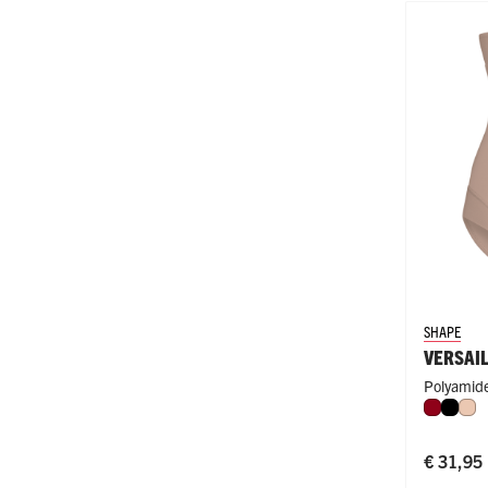
SHAPE
VERSAI
Polyamide
Donker
Zwar
Nu
€ 31,95