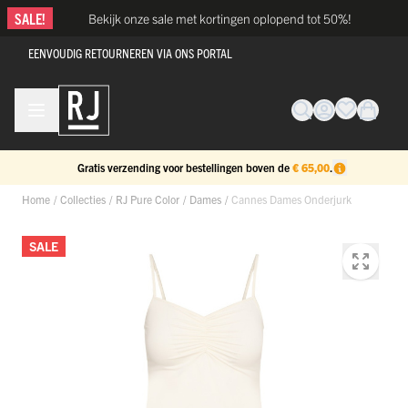
Ga naar de inhoud
SALE!
Bekijk onze sale met kortingen oplopend tot 50%!
EENVOUDIG RETOURNEREN VIA ONS PORTAL
Gratis verzending voor bestellingen boven de
€ 65,00
.
Home
/
Collecties
/
RJ Pure Color
/
Dames
/
Cannes Dames Onderjurk
SALE