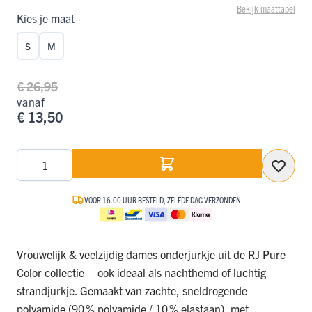
Bekijk maattabel
Kies je maat
S
M
€ 26,95
vanaf
€ 13,50
Aantal
VÓÓR 16.00 UUR BESTELD, ZELFDE DAG VERZONDEN
Vrouwelijk & veelzijdig dames onderjurkje uit de RJ Pure
Color collectie – ook ideaal als nachthemd of luchtig
strandjurkje. Gemaakt van zachte, sneldrogende
polyamide (90 % polyamide / 10 % elastaan), met