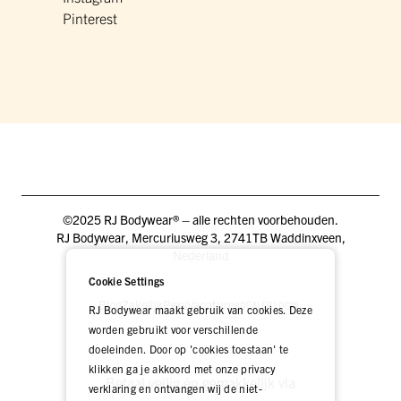
Pinterest
©2025 RJ Bodywear® – alle rechten voorbehouden.
RJ Bodywear, Mercuriusweg 3, 2741TB Waddinxveen,
Nederland
Cookie Settings
Blog
Zakelijk
Pers
Vacatures
DEALER LOGIN
RJ Bodywear maakt gebruik van cookies. Deze
worden gebruikt voor verschillende
doeleinden. Door op 'cookies toestaan' te
klikken ga je akkoord met onze privacy
Betaal veilig én gemakkelijk via
verklaring en ontvangen wij de niet-