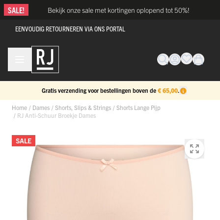
Ga naar de inhoud
SALE!
Bekijk onze sale met kortingen oplopend tot 50%!
EENVOUDIG RETOURNEREN VIA ONS PORTAL
Gratis verzending voor bestellingen boven de
€ 65,00
.
Home
/
Dames
/
Shorts, Slips & Strings
/
Shorts Lange Pijp
/
RJ Anti-Schuur Broekje Dames
SALE