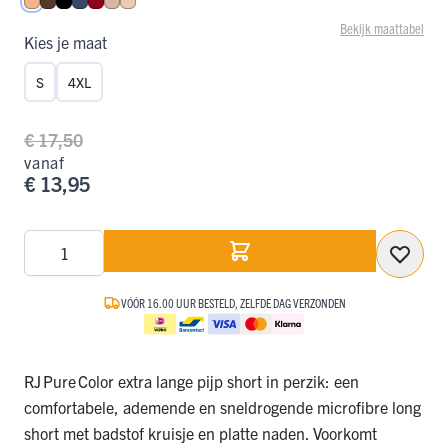
Perzik
Espresso
Zwart
Donkerblauw
Donkerrood
Caffè Latte
Nude
Bekijk maattabel
Kies je maat
S
4XL
€ 17,50
vanaf
€ 13,95
Aantal
VÓÓR 16.00 UUR BESTELD, ZELFDE DAG VERZONDEN
RJ Pure Color extra lange pijp short in perzik: een
comfortabele, ademende en sneldrogende microfibre long
short met badstof kruisje en platte naden. Voorkomt