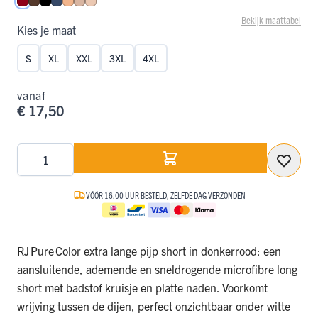
Donkerrood
Espresso
Zwart
Donkerblauw
Perzik
Caffè Latte
Nude
Bekijk maattabel
Kies je maat
S
XL
XXL
3XL
4XL
vanaf
€ 17,50
Aantal
VÓÓR 16.00 UUR BESTELD, ZELFDE DAG VERZONDEN
RJ Pure Color extra lange pijp short in donkerrood: een
aansluitende, ademende en sneldrogende microfibre long
short met badstof kruisje en platte naden. Voorkomt
wrijving tussen de dijen, perfect onzichtbaar onder witte