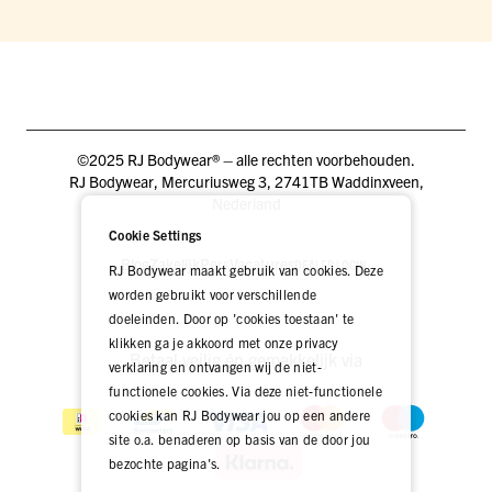
©2025 RJ Bodywear® – alle rechten voorbehouden.
RJ Bodywear, Mercuriusweg 3, 2741TB Waddinxveen,
Nederland
Cookie Settings
Blog
Zakelijk
Pers
Vacatures
DEALER LOGIN
RJ Bodywear maakt gebruik van cookies. Deze
worden gebruikt voor verschillende
doeleinden. Door op 'cookies toestaan' te
klikken ga je akkoord met onze privacy
Betaal veilig én gemakkelijk via
verklaring en ontvangen wij de niet-
functionele cookies. Via deze niet-functionele
cookies kan RJ Bodywear jou op een andere
site o.a. benaderen op basis van de door jou
bezochte pagina's.