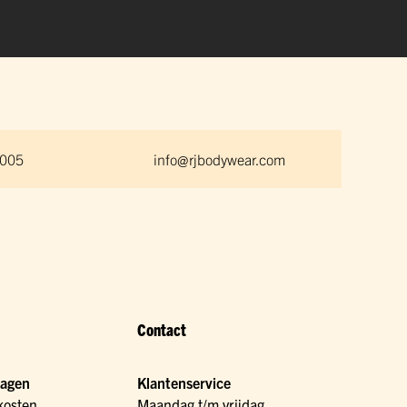
 005
info@rjbodywear.com
Contact
ragen
Klantenservice
kosten
Maandag t/m vrijdag