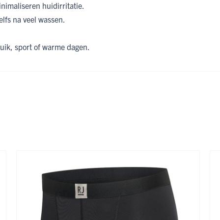
nimaliseren huidirritatie.
elfs na veel wassen.
ruik, sport of warme dagen.
ijk met de tabtoets. U kunt de carrousel overslaan of direct naar