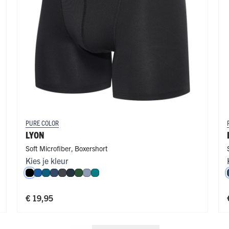
PURE COLOR
LYON
Soft Microfiber
,
Boxershort
Kies je kleur
Zwart
Blauw
Petrol
Donkerblauw
Donkergrijs
Navy
Donkergroen
Steel Blue
Smaragd
€ 19,95