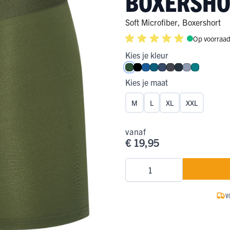
BOXERSHO
ge Pijp
ops & Shirts
ondergoed
hirts
Soft Microfiber
,
Boxershort
Op voorraa
Ondergoed
ops
Shirts
Kies je kleur
dergoed
Donkergroen
Zwart
Blauw
Petrol
Donkerblauw
Donkergrijs
Navy
Steel Blue
Smaragd
T-shirt
Kies je maat
hirt
M
L
XL
XXL
vanaf
€ 19,95
Aantal
V