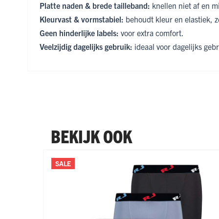
Platte naden & brede tailleband:
knellen niet af en mi
Kleurvast & vormstabiel:
behoudt kleur en elastiek, z
Geen hinderlijke labels:
voor extra comfort.
Veelzijdig dagelijks gebruik:
ideaal voor dagelijks geb
BEKIJK OOK
Navigeren door de elementen van de carrousel is mogel
Druk om carrousel over te slaan
Druk op om naar carrouselnavigatie te gaan
SALE