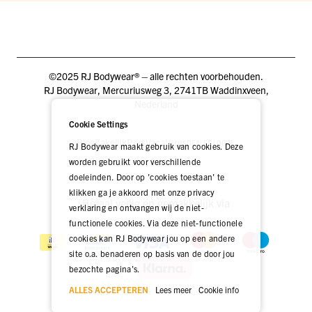
©2025 RJ Bodywear® – alle rechten voorbehouden.
RJ Bodywear, Mercuriusweg 3, 2741TB Waddinxveen,
Nederland
Cookie Settings
Blog
Zakelijk
Pers
Vacatures
DEALER LOGIN
RJ Bodywear maakt gebruik van cookies. Deze
worden gebruikt voor verschillende
doeleinden. Door op 'cookies toestaan' te
klikken ga je akkoord met onze privacy
Betaal veilig én gemakkelijk via
verklaring en ontvangen wij de niet-
functionele cookies. Via deze niet-functionele
cookies kan RJ Bodywear jou op een andere
site o.a. benaderen op basis van de door jou
bezochte pagina's.
ALLES ACCEPTEREN
Lees meer
Cookie info