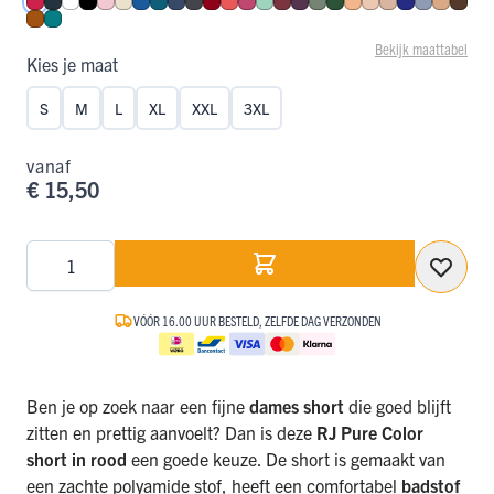
Rood
Navy
Wit
Zwart
Roze
Ivoor
Blauw
Petrol
Donkerblauw
Donkergrijs
Donkerrood
Koraal
Fuchsia
Mint
Port
Aubergine
Olijf
Donkergroen
Perzik
Nude
Caffè Latte
Royal Blue
Steel Blu
Cappuc
Espr
Cognac
Smaragd
Bekijk maattabel
Kies je maat
S
M
L
XL
XXL
3XL
vanaf
€ 15,50
Aantal
VÓÓR 16.00 UUR BESTELD, ZELFDE DAG VERZONDEN
Ben je op zoek naar een fijne
dames short
die goed blijft
zitten en prettig aanvoelt? Dan is deze
RJ Pure Color
short in rood
een goede keuze. De short is gemaakt van
een zachte polyamide stof, heeft een comfortabel
badstof