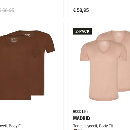
€ 58,95
€ 58,95
2-PACK
GOOD LIFE
MADRID
cell
,
Body Fit
Tencel Lyocell
,
Body Fit