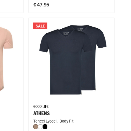
€ 47,95
SALE
GOOD LIFE
ATHENS
Tencel Lyocell
,
Body Fit
Natural
Wit
Zwart