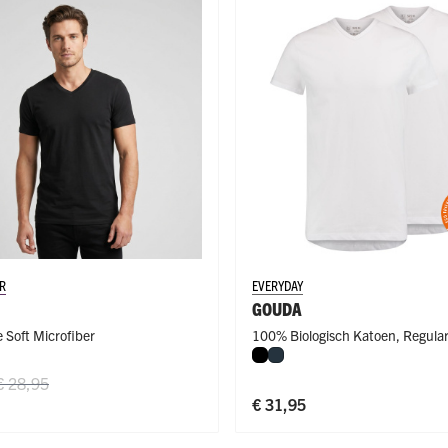
ge Pijp
ops & Shirts
ondergoed
hirts
Ondergoed
ops
Shirts
dergoed
T-shirt
hirt
R
EVERYDAY
GOUDA
 Soft Microfiber
100% Biologisch Katoen
,
Regular
Zwart
Navy
Regular Fit
€ 28,95
€ 31,95