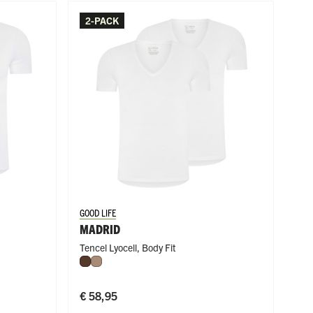
2-PACK
GOOD LIFE
MADRID
Tencel Lyocell
,
Body Fit
Espresso
Natural
€ 58,95