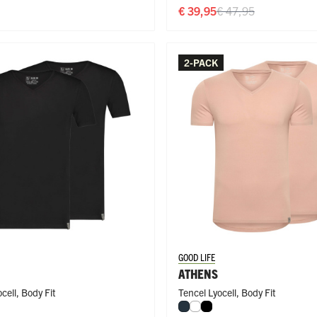
€ 39,95
€ 47,95
2-PACK
GOOD LIFE
ATHENS
cell
,
Body Fit
Tencel Lyocell
,
Body Fit
ral
t
Navy
Wit
Zwart