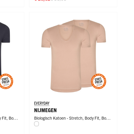
EVERYDAY
NIJMEGEN
 Fit
,
Body
Biologisch Katoen - Stretch
,
Body Fit
,
Body
Wit
Fit