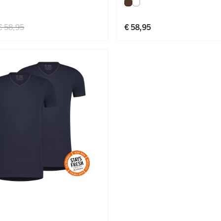
Espresso
Wit
€ 58,95
€ 58,95