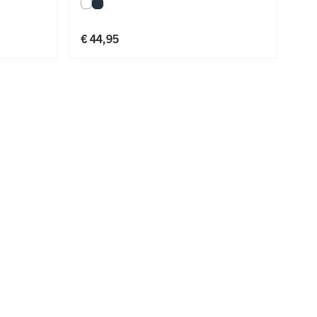
Wit
Navy
Fit
€ 44,95