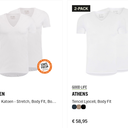
2-PACK
GOOD LIFE
EN
ATHENS
h Katoen - Stretch
,
Body Fit
,
Body
Tencel Lyocell
,
Body Fit
Navy
Natural
Zwart
€ 58,95