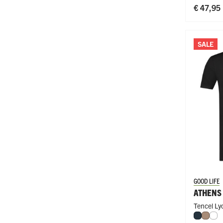
€ 47,95
SALE
GOOD LIFE
ATHENS
Tencel Lyo
Navy
Natu
Wi