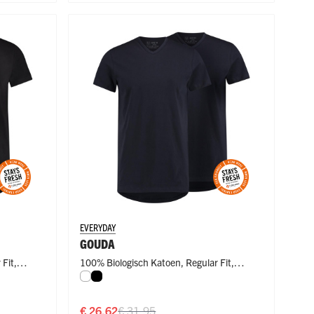
EVERYDAY
GOUDA
 Fit
,
100% Biologisch Katoen
,
Regular Fit
,
Wit
Zwart
Regular Fit
€ 26,62
€ 31,95