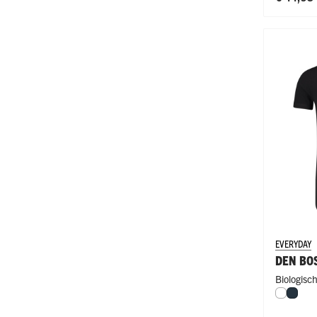
EVERYDAY
DEN BO
Biologisc
Wit
Navy
Fit