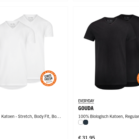
EVERYDAY
GOUDA
h Katoen - Stretch
,
Body Fit
,
Body
100% Biologisch Katoen
,
Regular
Wit
Navy
Regular Fit
€ 31,95