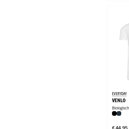
EVERYDAY
VENLO
Biologisc
Zwart
Navy
Fit
€ 44,95