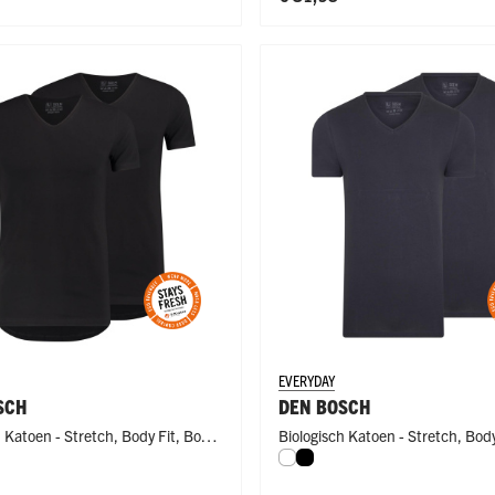
EVERYDAY
SCH
DEN BOSCH
h Katoen - Stretch
,
Body Fit
,
Body
Biologisch Katoen - Stretch
,
Body
Wit
Zwart
Fit