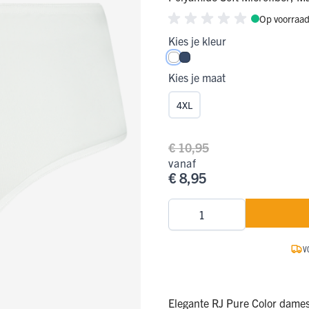
Op voorraa
ge Pijp
ops & Shirts
ondergoed
hirts
Kies je kleur
Ondergoed
ops
Shirts
Wit
Donkerblauw
Kies je maat
dergoed
4XL
T-shirt
hirt
€ 10,95
vanaf
€ 8,95
Aantal
V
Elegante RJ Pure Color dames 