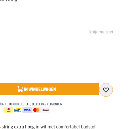
BEKIJK ONZE SALE
SALE!
SALE!
d
MET KORTINGEN OPLOPEND TOT 50%!
NAAR DE SALE
BEKIJK ONZE SALE
BEKIJK ONZE SALE
MET KORTINGEN OPLOPEND TOT 50%!
MET KORTINGEN OPLOPEND TOT 50%!
Bekijk maattabel
NAAR DE SALE
NAAR DE SALE
IN WINKELWAGEN
ÓÓR 16.00 UUR BESTELD, ZELFDE DAG VERZONDEN
string extra hoog in wit met comfortabel badstof