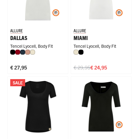
ALLURE
ALLURE
DALLAS
MIAMI
Tencel Lyocell
,
Body Fit
Tencel Lyocell
,
Body Fit
Zwart
Donkerrood
Navy
Misty Rose
Ivoor
Ivoor
Zwart
€ 27,95
€ 29,95
€ 24,95
SALE