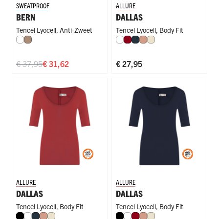
SWEATPROOF
ALLURE
BERN
DALLAS
Tencel Lyocell
,
Anti-Zweet
Tencel Lyocell
,
Body Fit
Wit
Natural
Wit
Donkerrood
Navy
Misty Rose
Ivoor
€ 37,95
€ 31,62
€ 27,95
ALLURE
ALLURE
DALLAS
DALLAS
Tencel Lyocell
,
Body Fit
Tencel Lyocell
,
Body Fit
Zwart
Wit
Navy
Misty Rose
Ivoor
Zwart
Wit
Donkerrood
Misty Rose
Ivoor