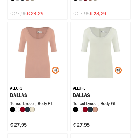
€ 27,95
€ 23,29
€ 27,95
€ 23,29
ALLURE
ALLURE
DALLAS
DALLAS
Tencel Lyocell
,
Body Fit
Tencel Lyocell
,
Body Fit
Zwart
Wit
Donkerrood
Navy
Ivoor
Zwart
Wit
Donkerrood
Navy
Misty Rose
€ 27,95
€ 27,95