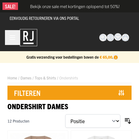
Ga naar de inhoud
SALE!
Bekijk onze sale met kortingen oplopend tot 50%!
EENVOUDIG RETOURNEREN VIA ONS PORTAL
Gratis verzending voor bestellingen boven de
€ 65,00
.
Home
/
Dames
/
Tops & Shirts
/
Ondershirts
FILTEREN
ONDERSHIRT DAMES
Doorgaan naar productlijst
12
Producten