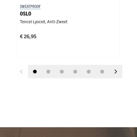
SWEATPROOF
SWE
OSLO
MA
Tencel Lyocell
,
Anti-Zweet
Tenc
Kies
€ 26,95
Zw
€ 2