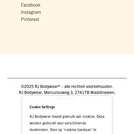
Facebook
Instagram
Pinterest
©2025 RJ Bodywear® – alle rechten voorbehouden.
RJ Bodywear, Mercuriusweg 3, 2741TB Waddinxveen,
Nederland
Cookie Settings
Blog
Zakelijk
Pers
Vacatures
DEALER LOGIN
RJ Bodywear maakt gebruik van cookies. Deze
worden gebruikt voor verschillende
doeleinden. Door op 'cookies toestaan' te