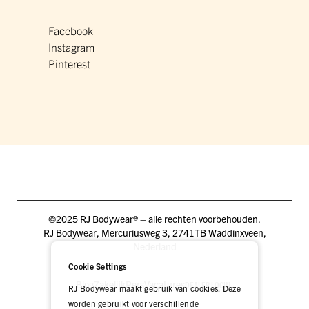
Facebook
Instagram
Pinterest
©2025 RJ Bodywear® – alle rechten voorbehouden.
RJ Bodywear, Mercuriusweg 3, 2741TB Waddinxveen,
Nederland
Cookie Settings
Blog
Zakelijk
Pers
Vacatures
DEALER LOGIN
RJ Bodywear maakt gebruik van cookies. Deze
worden gebruikt voor verschillende