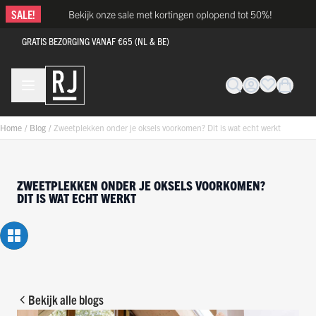
Ga naar de inhoud
SALE!
Bekijk onze sale met kortingen oplopend tot 50%!
GRATIS BEZORGING VANAF €65 (NL & BE)
Home
/
Blog
/
Zweetplekken onder je oksels voorkomen? Dit is wat echt werkt
ZWEETPLEKKEN ONDER JE OKSELS VOORKOMEN?
DIT IS WAT ECHT WERKT
Bekijk alle blogs