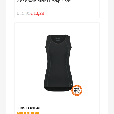
Viscose/acryl
,
Sliding Broekje
,
Sport
€ 15,95
€ 13,29
CLIMATE CONTROL
MELBOURNE