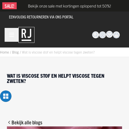
Ga naar de inhoud
SALE!
Bekijk onze sale met kortingen oplopend tot 50%!
EENVOUDIG RETOURNEREN VIA ONS PORTAL
Home
/
Blog
/
Wat is viscose stof en helpt viscose tegen zweten?
WAT IS VISCOSE STOF EN HELPT VISCOSE TEGEN
ZWETEN?
Bekijk alle blogs