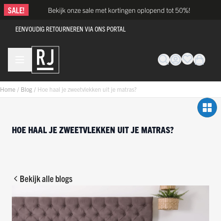
Ga naar de inhoud
SALE!
Bekijk onze sale met kortingen oplopend tot 50%!
EENVOUDIG RETOURNEREN VIA ONS PORTAL
Home
/
Blog
/
Hoe haal je zweetvlekken uit je matras?
HOE HAAL JE ZWEETVLEKKEN UIT JE MATRAS?
Bekijk alle blogs