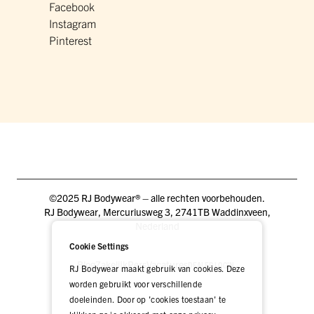
Facebook
Instagram
Pinterest
©2025 RJ Bodywear® – alle rechten voorbehouden.
RJ Bodywear, Mercuriusweg 3, 2741TB Waddinxveen,
Nederland
Cookie Settings
Blog
Zakelijk
Pers
Vacatures
DEALER LOGIN
RJ Bodywear maakt gebruik van cookies. Deze
worden gebruikt voor verschillende
doeleinden. Door op 'cookies toestaan' te