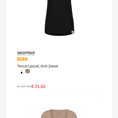
SWEATPROOF
BERN
Tencel Lyocell
,
Anti-Zweet
Wit
Natural
€ 37,95
€ 31,62