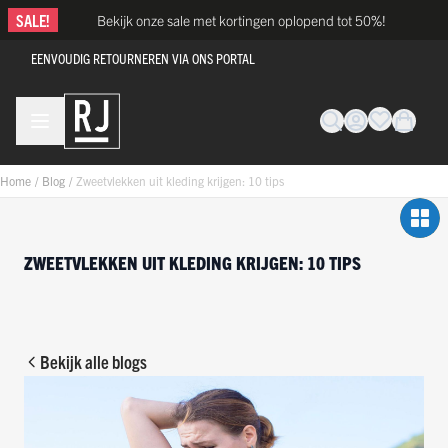
Ga naar de inhoud
SALE!
Bekijk onze sale met kortingen oplopend tot 50%!
EENVOUDIG RETOURNEREN VIA ONS PORTAL
Home
/
Blog
/
Zweetvlekken uit kleding krijgen: 10 tips
ZWEETVLEKKEN UIT KLEDING KRIJGEN: 10 TIPS
Bekijk alle blogs