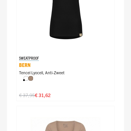
SWEATPROOF
BERN
Tencel Lyocell
,
Anti-Zweet
Wit
Natural
€ 37,95
€ 31,62