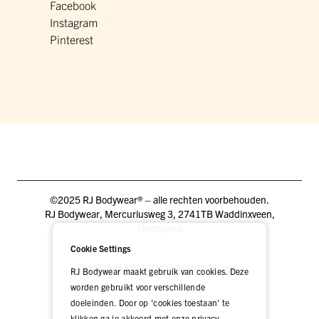
Facebook
Instagram
Pinterest
©2025 RJ Bodywear® – alle rechten voorbehouden.
RJ Bodywear, Mercuriusweg 3, 2741TB Waddinxveen,
Nederland
Cookie Settings
Blog
Zakelijk
Pers
Vacatures
DEALER LOGIN
RJ Bodywear maakt gebruik van cookies. Deze
worden gebruikt voor verschillende
doeleinden. Door op 'cookies toestaan' te
klikken ga je akkoord met onze privacy