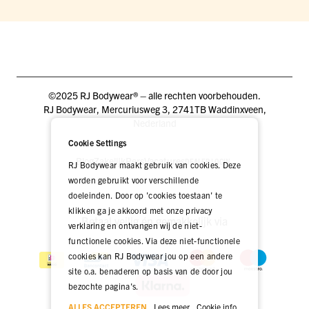
©2025 RJ Bodywear® – alle rechten voorbehouden.
RJ Bodywear, Mercuriusweg 3, 2741TB Waddinxveen,
Nederland
Cookie Settings
Blog
Zakelijk
Pers
Vacatures
DEALER LOGIN
RJ Bodywear maakt gebruik van cookies. Deze
worden gebruikt voor verschillende
doeleinden. Door op 'cookies toestaan' te
klikken ga je akkoord met onze privacy
Betaal veilig én gemakkelijk via
verklaring en ontvangen wij de niet-
functionele cookies. Via deze niet-functionele
cookies kan RJ Bodywear jou op een andere
site o.a. benaderen op basis van de door jou
bezochte pagina's.
ALLES ACCEPTEREN
Lees meer
Cookie info