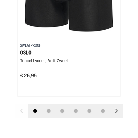
SWEATPROOF
SWE
OSLO
MA
Tencel Lyocell
,
Anti-Zweet
Tenc
Kies
€ 26,95
Zw
€ 2