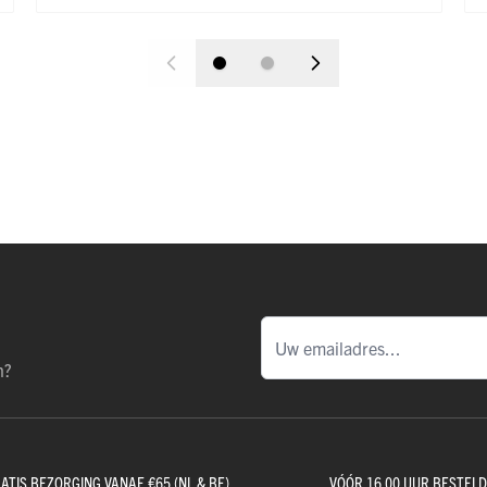
n?
ATIS BEZORGING VANAF €65 (NL & BE)
VÓÓR 16.00 UUR BESTEL