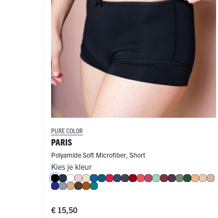
PURE COLOR
PARIS
Polyamide Soft Microfiber
,
Short
Kies je kleur
Zwart
Navy
Wit
Roze
Ivoor
Blauw
Petrol
Rood
Donkerblauw
Donkergrijs
Donkerrood
Koraal
Fuchsia
Mint
Port
Aubergine
Olijf
Donkerg
Perzik
Nud
Ca
Royal Blue
Steel Blue
Cappuccino
Espresso
Cognac
Smaragd
€ 15,50