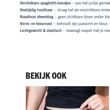
Verstelbare spaghetti-bandjes
– pas het jurkje gemak
Veelzijdig inzetbaar
– draag het als onzichtbare onder
Naadloze afwerking
– geen zichtbare lijnen onder kled
Vorm- en kleurvast
– behoudt zijn pasvorm en kleur,
Lichtgewicht & elastisch
– beweegt soepel met je mee
BEKIJK OOK
Navigeren door de elementen van de carrousel is mogel
Druk om carrousel over te slaan
Druk op om naar carrouselnavigatie te gaan