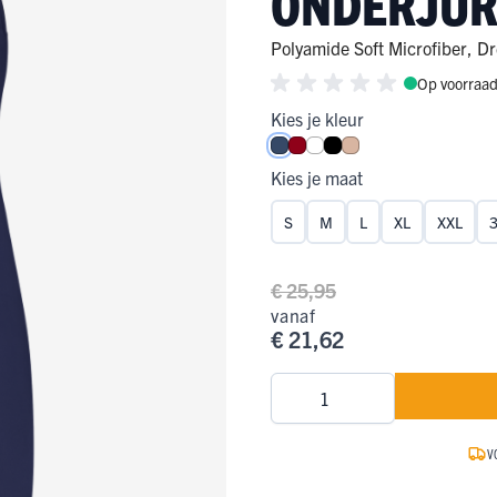
ONDERJUR
ge Pijp
ops & Shirts
ondergoed
hirts
Polyamide Soft Microfiber
,
Dr
Op voorraa
Ondergoed
ops
Shirts
Kies je kleur
dergoed
Donkerblauw
Donkerrood
Wit
Zwart
Caffè Latte
T-shirt
Kies je maat
hirt
S
M
L
XL
XXL
€ 25,95
vanaf
€ 21,62
Aantal
V