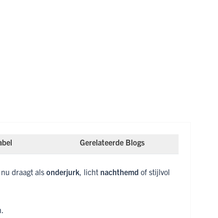
abel
Gerelateerde Blogs
 nu draagt als
onderjurk
, licht
nachthemd
of stijlvol
n.