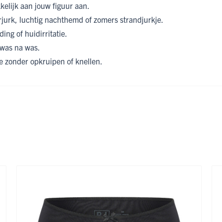
kelijk aan jouw figuur aan.
jurk, luchtig nachthemd of zomers strandjurkje.
ing of huidirritatie.
 was na was.
 zonder opkruipen of knellen.
ijk met de tabtoets. U kunt de carrousel overslaan of direct naar