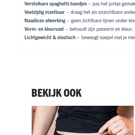
Verstelbare spaghetti-bandjes
– pas het jurkje gemak
Veelzijdig inzetbaar
– draag het als onzichtbare onder
Naadloze afwerking
– geen zichtbare lijnen onder kled
Vorm- en kleurvast
– behoudt zijn pasvorm en kleur,
Lichtgewicht & elastisch
– beweegt soepel met je mee
BEKIJK OOK
Navigeren door de elementen van de carrousel is mogel
Druk om carrousel over te slaan
Druk op om naar carrouselnavigatie te gaan