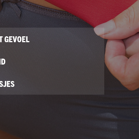
T GEVOEL
ID
SJES