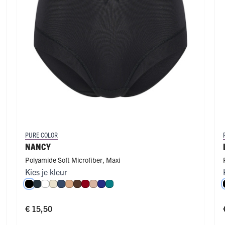
PURE COLOR
NANCY
Polyamide Soft Microfiber
,
Maxi
Kies je kleur
roen
e
ffè Latte
Zwart
Navy
Wit
Ivoor
Donkerblauw
Cappuccino
Espresso
Donkerrood
Caffè Latte
Royal Blue
Smaragd
€ 15,50