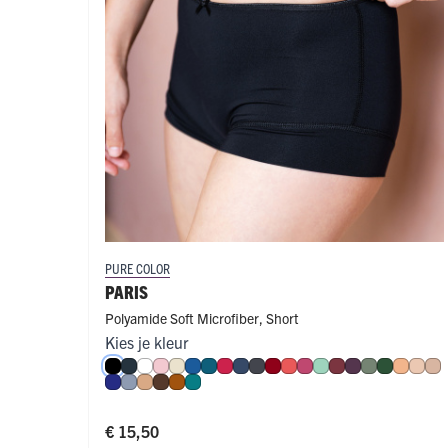
PURE COLOR
PARIS
Polyamide Soft Microfiber
,
Short
Kies je kleur
Zwart
Navy
Wit
Roze
Ivoor
Blauw
Petrol
Rood
Donkerblauw
Donkergrijs
Donkerrood
Koraal
Fuchsia
Mint
Port
Aubergine
Olijf
Donkerg
Perzik
Nud
Ca
Royal Blue
Steel Blue
Cappuccino
Espresso
Cognac
Smaragd
€ 15,50