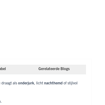
abel
Gerelateerde Blogs
 draagt als
onderjurk
, licht
nachthemd
of stijlvol
n.