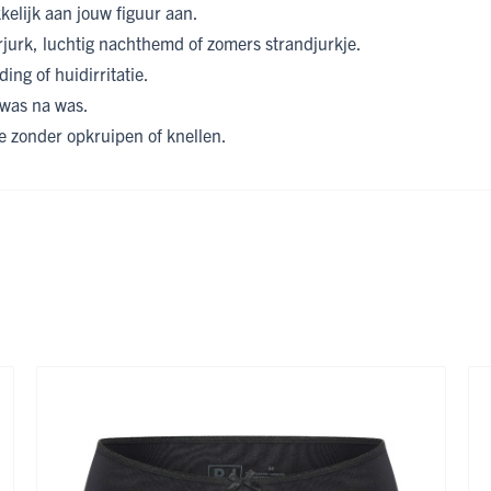
kelijk aan jouw figuur aan.
jurk, luchtig nachthemd of zomers strandjurkje.
ing of huidirritatie.
 was na was.
 zonder opkruipen of knellen.
ijk met de tabtoets. U kunt de carrousel overslaan of direct naar