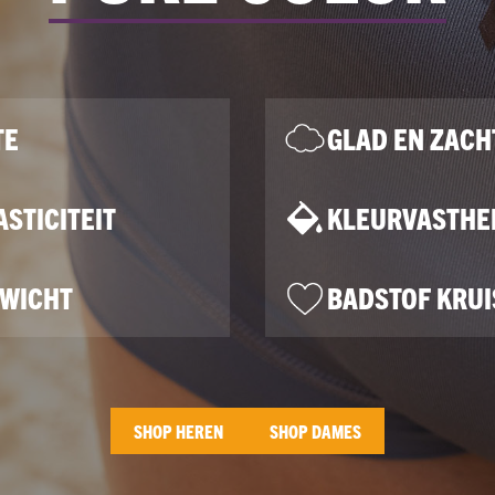
TE
GLAD EN ZACH
STICITEIT
KLEURVASTHE
EWICHT
BADSTOF KRUI
SHOP HEREN
SHOP DAMES