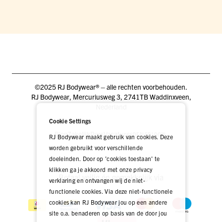
©2025 RJ Bodywear® – alle rechten voorbehouden.
RJ Bodywear, Mercuriusweg 3, 2741TB Waddinxveen,
Nederland
Cookie Settings
Blog
Zakelijk
Pers
Vacatures
DEALER LOGIN
RJ Bodywear maakt gebruik van cookies. Deze
worden gebruikt voor verschillende
doeleinden. Door op 'cookies toestaan' te
klikken ga je akkoord met onze privacy
Betaal veilig én gemakkelijk via
verklaring en ontvangen wij de niet-
functionele cookies. Via deze niet-functionele
cookies kan RJ Bodywear jou op een andere
site o.a. benaderen op basis van de door jou