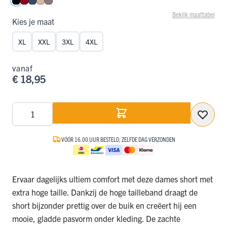
Zwart
Donkerrood
Donkerblauw
Caffè Latte
Taupe
Bekijk maattabel
Kies je maat
XL
XXL
3XL
4XL
vanaf
€ 18,95
Aantal
VÓÓR 16.00 UUR BESTELD, ZELFDE DAG VERZONDEN
Ervaar dagelijks ultiem comfort met deze dames short met
extra hoge taille. Dankzij de hoge tailleband draagt de
short bijzonder prettig over de buik en creëert hij een
mooie, gladde pasvorm onder kleding. De zachte