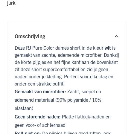
jurk.
Omschrijving
Deze RJ Pure Color dames short in de kleur
wit
is
gemaakt van zachte, ademende microfiber. Dankzij
de korte pijpjes en het fijne kant aan de bovenkant
zit deze short supercomfortabel en zie je geen
naden onder je kleding. Perfect voor elke dag én
onder een strakke outfit.
Gemaakt van microfiber:
Zacht, soepel en
ademend materiaal (90% polyamide / 10%
elastaan)
Geen storende naden:
Platte flatlock-naden en
geen voor- of achternaad
Rolt niet op:
De pijpjes blijven goed zitten, ook