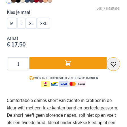
Wit
Espresso
Zwart
Ivoor
Donkerblauw
Donkergrijs
Donkerrood
Port
Perzik
Caffè Latte
Bekijk maattabel
Kies je maat
M
L
XL
XXL
vanaf
€ 17,50
Aantal
VÓÓR 16.00 UUR BESTELD, ZELFDE DAG VERZONDEN
Comfortabele dames short van zachte microfiber in de
kleur wit, met een luxe kanten band en perfecte pasvorm.
De short heeft geen storende naden, rolt niet op en voelt
als een tweede huid. Ideaal onder strakke kleding of een