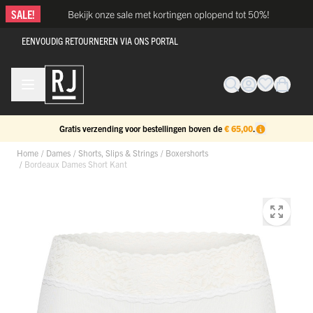
Ga naar de inhoud
SALE!
Bekijk onze sale met kortingen oplopend tot 50%!
EENVOUDIG RETOURNEREN VIA ONS PORTAL
Gratis verzending voor bestellingen boven de
€ 65,00
.
Home
/
Dames
/
Shorts, Slips & Strings
/
Boxershorts
/
Bordeaux Dames Short Kant