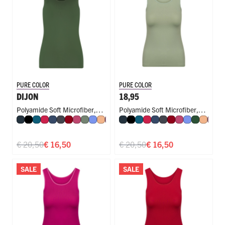
PURE COLOR
PURE COLOR
DIJON
18,95
Polyamide Soft Microfiber
,
Polyamide Soft Microfiber
,
Navy
Zwart
Petrol
Rood
Donkerblauw
Donkergrijs
Donkerrood
Fuchsia
Olijf
Hemelsblauw
Perzik
Mauve
Royal Blue
Navy
Steel Blue
Zwart
Cappuccino
Petrol
Rood
Donkerblauw
Donkergrijs
Donkerrood
Fuchsia
Hemelsbla
Donkerg
Perzik
Mau
R
Singlet
Singlet
,
4030
€ 20,50
€ 16,50
€ 20,50
€ 16,50
SALE
SALE