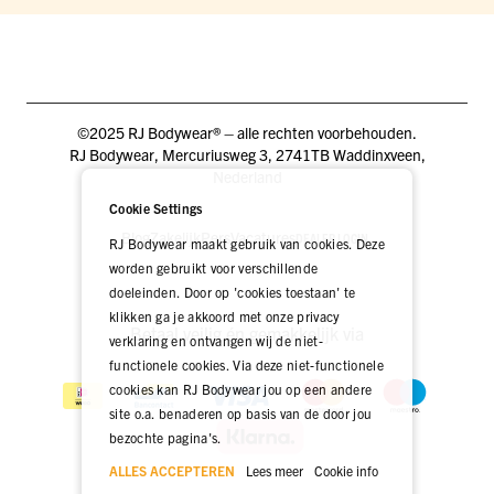
©2025 RJ Bodywear® – alle rechten voorbehouden.
RJ Bodywear, Mercuriusweg 3, 2741TB Waddinxveen,
Nederland
Cookie Settings
Blog
Zakelijk
Pers
Vacatures
DEALER LOGIN
RJ Bodywear maakt gebruik van cookies. Deze
worden gebruikt voor verschillende
doeleinden. Door op 'cookies toestaan' te
klikken ga je akkoord met onze privacy
Betaal veilig én gemakkelijk via
verklaring en ontvangen wij de niet-
functionele cookies. Via deze niet-functionele
cookies kan RJ Bodywear jou op een andere
site o.a. benaderen op basis van de door jou
bezochte pagina's.
ALLES ACCEPTEREN
Lees meer
Cookie info