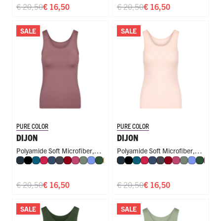
€ 20,50
€ 16,50
€ 20,50
€ 16,50
SALE
SALE
PURE COLOR
PURE COLOR
DIJON
DIJON
Polyamide Soft Microfiber
,
Polyamide Soft Microfiber
,
Navy
Zwart
Petrol
Rood
Donkerblauw
Donkergrijs
Donkerrood
Fuchsia
Olijf
Hemelsblauw
Donkergroen
Perzik
Royal Blue
Navy
Steel Blue
Zwart
Cappuccino
Petrol
Rood
Donkerblauw
Donkergrijs
Donkerrood
Fuchsia
Olijf
Hemelsb
Donke
Mau
R
Singlet
Singlet
€ 20,50
€ 16,50
€ 20,50
€ 16,50
SALE
SALE