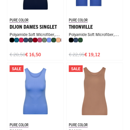
PURE COLOR
PURE COLOR
DIJON DAMES SINGLET
THIONVILLE
Polyamide Soft Microfiber
,
Polyamide Soft Microfiber
,
Zwart
Petrol
Rood
Donkerblauw
Donkergrijs
Donkerrood
Fuchsia
Olijf
Hemelsblauw
Donkergroen
Perzik
Mauve
Royal Blue
Zwart
Steel Blue
Donkerblauw
Cappuccino
Donkergroen
Singlet
,
4030
Slim Fit
€ 20,50
€ 16,50
€ 22,95
€ 19,12
SALE
SALE
PURE COLOR
PURE COLOR