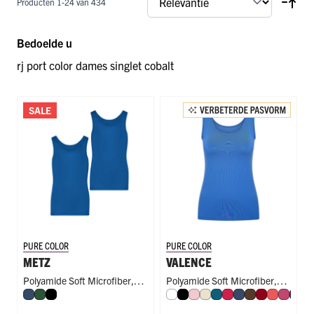
Producten
1
-
24
van
434
Bedoelde u
rj port color dames singlet cobalt
SALE
PURE COLOR
PURE COLOR
METZ
VALENCE
Polyamide Soft Microfiber
,
Polyamide Soft Microfiber
,
Donkerblauw
Donkergroen
Zwart
Wit
Zwart
Roze
Ivoor
Petrol
Rood
Donkerblauw
Espresso
Donkerroo
Koraal
Fuchs
Aub
Ol
Slim Fit
Singlet