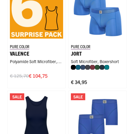
PURE COLOR
PURE COLOR
VALENCE
JORT
Polyamide Soft Microfiber
,
Soft Microfiber
,
Boxershort
Zwart
Petrol
Donkerblauw
Donkergrijs
Port
Donkergroen
Navy
Smaragd
Singlet
€ 125,70
€ 104,75
€ 34,95
SALE
SALE