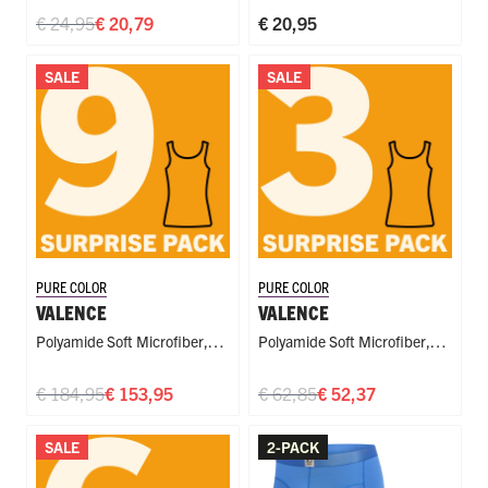
€ 24,95
€ 20,79
€ 20,95
SALE
SALE
PURE COLOR
PURE COLOR
VALENCE
VALENCE
Polyamide Soft Microfiber
,
Polyamide Soft Microfiber
,
Singlet
Singlet
€ 184,95
€ 153,95
€ 62,85
€ 52,37
SALE
2-PACK