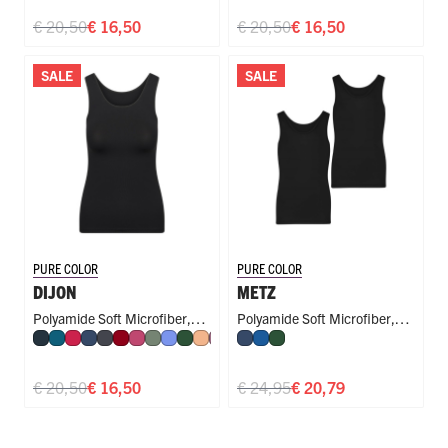
€ 20,50
€ 16,50
€ 20,50
€ 16,50
SALE
SALE
PURE COLOR
PURE COLOR
DIJON
METZ
Polyamide Soft Microfiber
,
Polyamide Soft Microfiber
,
Navy
Petrol
Rood
Donkerblauw
Donkergrijs
Donkerrood
Fuchsia
Olijf
Hemelsblauw
Donkergroen
Perzik
Mauve
Royal Blue
Donkerblauw
Steel Blue
Blauw
Cappuccino
Donkergroen
Singlet
Slim Fit
€ 20,50
€ 16,50
€ 24,95
€ 20,79