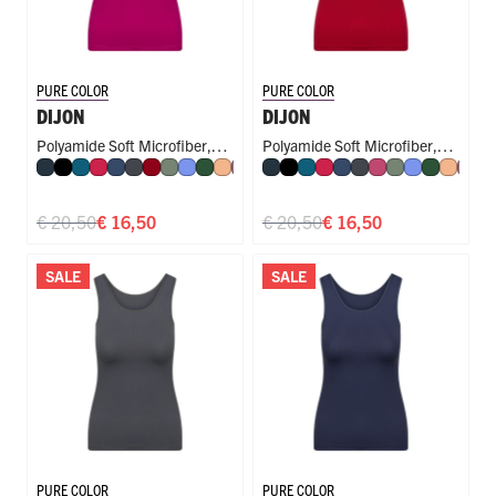
PURE COLOR
PURE COLOR
DIJON
DIJON
Polyamide Soft Microfiber
,
Polyamide Soft Microfiber
,
Navy
Zwart
Petrol
Rood
Donkerblauw
Donkergrijs
Donkerrood
Olijf
Hemelsblauw
Donkergroen
Perzik
Mauve
Royal Blue
Navy
Steel Blue
Zwart
Cappuccino
Petrol
Rood
Donkerblauw
Donkergrijs
Fuchsia
Olijf
Hemelsbla
Donkerg
Perzik
Mau
R
Singlet
Singlet
€ 20,50
€ 16,50
€ 20,50
€ 16,50
SALE
SALE
PURE COLOR
PURE COLOR