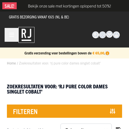
Ga naar de inhoud
SALE!
Bekijk onze sale met kortingen oplopend tot 50%!
GRATIS BEZORGING VANAF €65 (NL & BE)
Gratis verzending voor bestellingen boven de
€ 65,00
.
Home
/
Zoekresultaten voor: ‘rj pure color dames singlet cobalt’
ZOEKRESULTATEN VOOR: ‘RJ PURE COLOR DAMES
SINGLET COBALT’
FILTEREN
Doorgaan naar productlijst