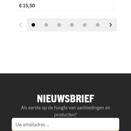
€ 1
€ 15,50
NIEUWSBRIEF
Als eerste op de hoogte van aanbiedingen en
producten?