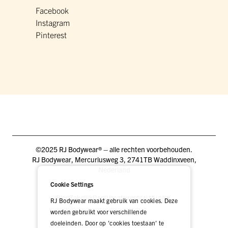
Facebook
Instagram
Pinterest
©2025 RJ Bodywear® – alle rechten voorbehouden.
RJ Bodywear, Mercuriusweg 3, 2741TB Waddinxveen,
Nederland
Cookie Settings
Blog
Zakelijk
Pers
Vacatures
DEALER LOGIN
RJ Bodywear maakt gebruik van cookies. Deze
worden gebruikt voor verschillende
doeleinden. Door op 'cookies toestaan' te