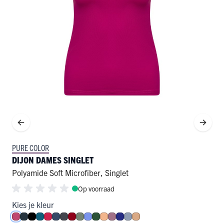
PURE COLOR
DIJON DAMES SINGLET
Polyamide Soft Microfiber
,
Singlet
Op voorraad
Kies je kleur
Fuchsia
Navy
Zwart
Petrol
Rood
Donkerblauw
Donkergrijs
Donkerrood
Olijf
Hemelsblauw
Donkergroen
Perzik
Mauve
Royal Blue
Steel Blue
Cappuccino