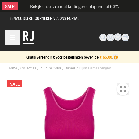
Ga naar de inhoud
SALE!
Bekijk onze sale met kortingen oplopend tot 50%!
EENVOUDIG RETOURNEREN VIA ONS PORTAL
Gratis verzending voor bestellingen boven de
€ 65,00
.
Home
/
Collecties
/
RJ Pure Color
/
Dames
/
Dijon Dames Singlet
SALE