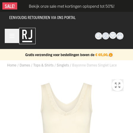
Ga naar de inhoud
SALE!
Bekijk onze sale met kortingen oplopend tot 50%!
EENVOUDIG RETOURNEREN VIA ONS PORTAL
Gratis verzending voor bestellingen boven de
€ 65,00
.
Home
/
Dames
/
Tops & Shirts
/
Singlets
/
Bayonne Dames Singlet Lace