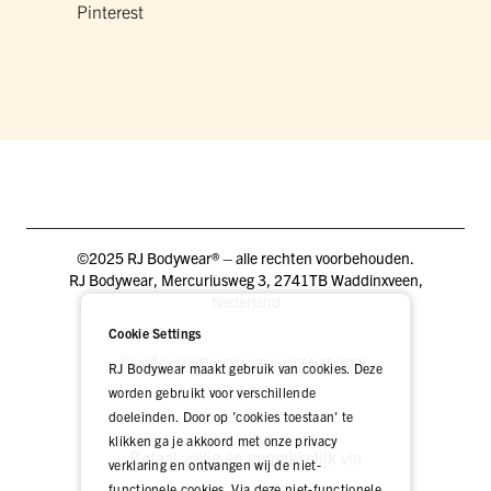
Pinterest
©2025 RJ Bodywear® – alle rechten voorbehouden.
RJ Bodywear, Mercuriusweg 3, 2741TB Waddinxveen,
Nederland
Cookie Settings
Blog
Zakelijk
Pers
Vacatures
DEALER LOGIN
RJ Bodywear maakt gebruik van cookies. Deze
worden gebruikt voor verschillende
doeleinden. Door op 'cookies toestaan' te
klikken ga je akkoord met onze privacy
Betaal veilig én gemakkelijk via
verklaring en ontvangen wij de niet-
functionele cookies. Via deze niet-functionele