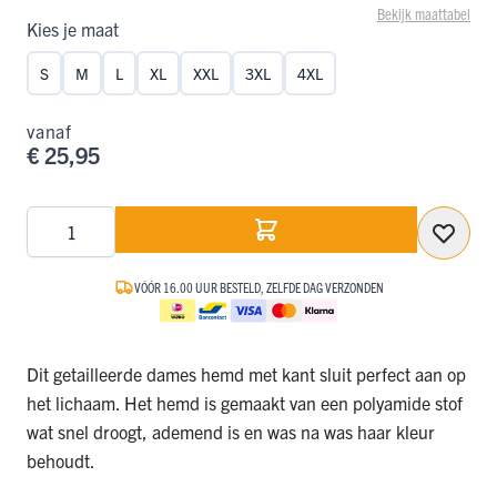
Bekijk maattabel
Kies je maat
S
M
L
XL
XXL
3XL
4XL
vanaf
€ 25,95
Aantal
VÓÓR 16.00 UUR BESTELD, ZELFDE DAG VERZONDEN
Dit getailleerde dames hemd met kant sluit perfect aan op
het lichaam. Het hemd is gemaakt van een polyamide stof
wat snel droogt, ademend is en was na was haar kleur
behoudt.