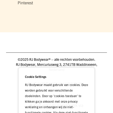
Pinterest
©2025 RJ Bodywear® – alle rechten voorbehouden.
RJ Bodywear, Mercuriusweg 3, 2741TB Waddinxveen,
Nederland
Cookie Settings
Blog
Zakelijk
Pers
Vacatures
DEALER LOGIN
RJ Bodywear maakt gebruik van cookies. Deze
worden gebruikt voor verschillende
doeleinden. Door op 'cookies toestaan' te
klikken ga je akkoord met onze privacy
Betaal veilig én gemakkelijk via
verklaring en ontvangen wij de niet-
functionele cookies. Via deze niet-functionele