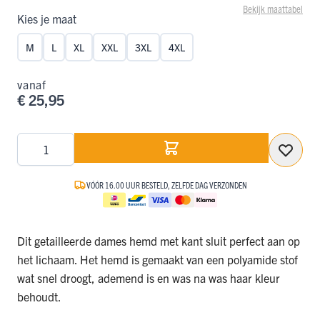
Bekijk maattabel
Kies je maat
M
L
XL
XXL
3XL
4XL
vanaf
€ 25,95
Aantal
VÓÓR 16.00 UUR BESTELD, ZELFDE DAG VERZONDEN
Dit getailleerde dames hemd met kant sluit perfect aan op
het lichaam. Het hemd is gemaakt van een polyamide stof
wat snel droogt, ademend is en was na was haar kleur
behoudt.