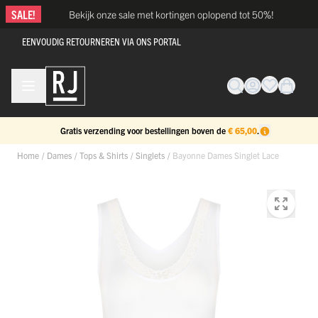
Ga naar de inhoud
SALE!
Bekijk onze sale met kortingen oplopend tot 50%!
EENVOUDIG RETOURNEREN VIA ONS PORTAL
Gratis verzending voor bestellingen boven de
€ 65,00
.
Home
/
Dames
/
Tops & Shirts
/
Singlets
/
Bayonne Dames Singlet Lace