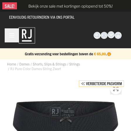
Ga naar de inhoud
SALE!
Bekijk onze sale met kortingen oplopend tot 50%!
EENVOUDIG RETOURNEREN VIA ONS PORTAL
Gratis verzending voor bestellingen boven de
€ 65,00
.
Home
/
Dames
/
Shorts, Slips & Strings
/
Strings
/
RJ Pure Color Dames String Zwart