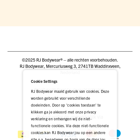
©2025 RJ Bodywear® – alle rechten voorbehouden.
RJ Bodywear, Mercuriusweg 3, 2741TB Waddinxveen,
Nederland
Cookie Settings
Blog
Zakelijk
Pers
Vacatures
DEALER LOGIN
RJ Bodywear maakt gebruik van cookies. Deze
worden gebruikt voor verschillende
doeleinden. Door op 'cookies toestaan' te
klikken ga je akkoord met onze privacy
Betaal veilig én gemakkelijk via
verklaring en ontvangen wij de niet-
functionele cookies. Via deze niet-functionele
cookies kan RJ Bodywear jou op een andere
site o.a. benaderen op basis van de door jou