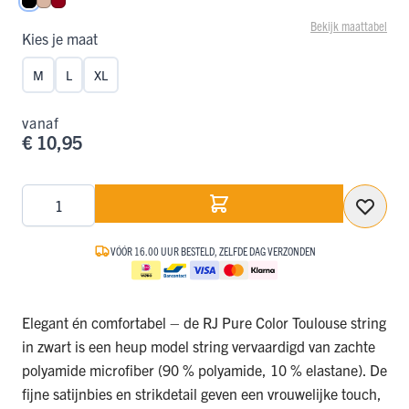
Zwart
Caffè Latte
Donkerrood
Bekijk maattabel
Kies je maat
M
L
XL
vanaf
€ 10,95
Aantal
VÓÓR 16.00 UUR BESTELD, ZELFDE DAG VERZONDEN
Elegant én comfortabel – de RJ Pure Color Toulouse string
in zwart is een heup model string vervaardigd van zachte
polyamide microfiber (90 % polyamide, 10 % elastane). De
fijne satijnbies en strikdetail geven een vrouwelijke touch,