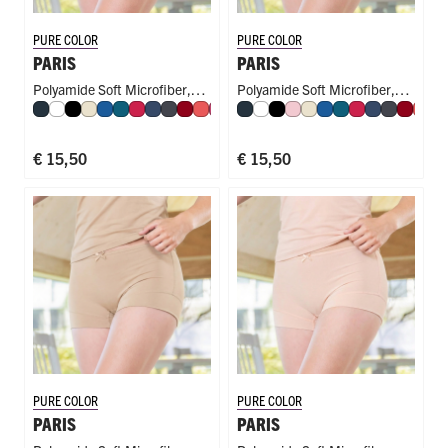
PURE COLOR
PURE COLOR
PARIS
PARIS
Polyamide Soft Microfiber
,
Polyamide Soft Microfiber
,
Navy
Wit
Zwart
Ivoor
Blauw
Petrol
Rood
Donkerblauw
Donkergrijs
Donkerrood
Koraal
Fuchsia
Mint
Navy
Port
Wit
Aubergine
Zwart
Olijf
Roze
Donkergroen
Ivoor
Perzik
Blauw
Nude
Petrol
Caffè Latte
Rood
Royal Blue
Donkerbla
Steel Blue
Donkergr
Cappuc
Donke
Espre
Kor
Co
F
Short
Short
€ 15,50
€ 15,50
PURE COLOR
PURE COLOR
PARIS
PARIS