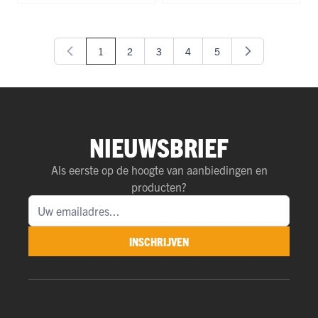
1
2
3
4
5
U lees momenteel pagina
Pagina
Pagina
Pagina
Pagina
NIEUWSBRIEF
Als eerste op de hoogte van aanbiedingen en
producten?
INSCHRIJVEN