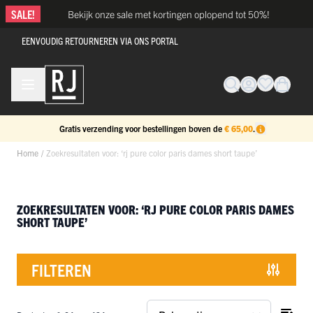
Ga naar de inhoud
SALE!
Bekijk onze sale met kortingen oplopend tot 50%!
EENVOUDIG RETOURNEREN VIA ONS PORTAL
Gratis verzending voor bestellingen boven de
€ 65,00
.
Home
/
Zoekresultaten voor: ‘rj pure color paris dames short taupe’
ZOEKRESULTATEN VOOR: ‘RJ PURE COLOR PARIS DAMES
SHORT TAUPE’
FILTEREN
Doorgaan naar productlijst