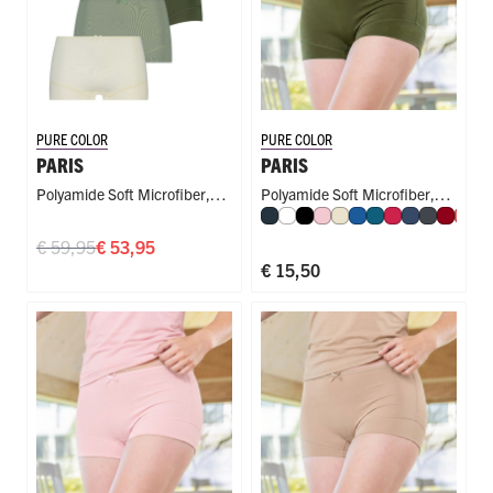
PURE COLOR
PURE COLOR
PARIS
PARIS
Polyamide Soft Microfiber
,
Polyamide Soft Microfiber
,
Navy
Wit
Zwart
Roze
Ivoor
Blauw
Petrol
Rood
Donkerbla
Donkergr
Donke
Kor
F
Short
Short
€ 59,95
€ 53,95
€ 15,50