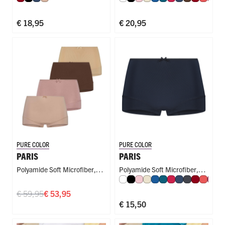
Hoge Taille
Singlet
€ 18,95
€ 20,95
PURE COLOR
PURE COLOR
PARIS
PARIS
Polyamide Soft Microfiber
,
Polyamide Soft Microfiber
,
Wit
Zwart
Roze
Ivoor
Blauw
Petrol
Rood
Donkerblauw
Donkergrij
Donkerr
Koraal
Fuc
M
Short
Short
€ 59,95
€ 53,95
€ 15,50