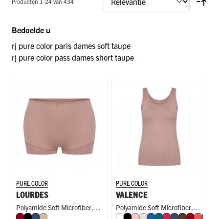
Producten
1
-
24
van
434
Bedoelde u
rj pure color paris dames soft taupe
rj pure color pass dames short taupe
PURE COLOR
PURE COLOR
LOURDES
VALENCE
Polyamide Soft Microfiber
,
Polyamide Soft Microfiber
,
Donkerrood
Zwart
Donkerblauw
Caffè Latte
Wit
Zwart
Roze
Ivoor
Blauw
Petrol
Rood
Donkerblauw
Espresso
Donkerr
Koraal
Fuc
A