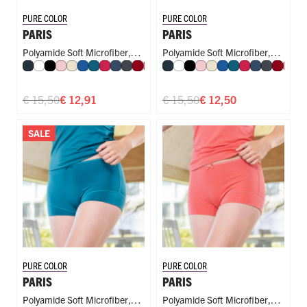
PURE COLOR
PURE COLOR
PARIS
PARIS
Polyamide Soft Microfiber
,
Polyamide Soft Microfiber
,
Navy
Wit
Zwart
Roze
Ivoor
Blauw
Petrol
Rood
Donkerblauw
Donkergrijs
Donkerrood
Koraal
Fuchsia
Navy
Mint
Wit
Aubergine
Zwart
Olijf
Roze
Donkergroen
Ivoor
Perzik
Blauw
Nude
Petrol
Caffè Latte
Rood
Royal Blue
Donkerbla
Steel Blue
Donkergr
Cappuc
Donke
Espre
Kor
Co
F
Short
Short
€ 15,50
€ 12,91
€ 15,50
€ 12,50
SALE
PURE COLOR
PURE COLOR
PARIS
PARIS
Polyamide Soft Microfiber
,
Polyamide Soft Microfiber
,