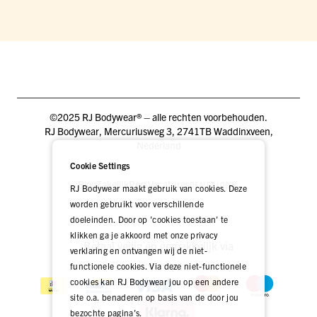
©2025 RJ Bodywear® – alle rechten voorbehouden.
RJ Bodywear, Mercuriusweg 3, 2741TB Waddinxveen,
Nederland
Cookie Settings
Blog
Zakelijk
Pers
Vacatures
DEALER LOGIN
RJ Bodywear maakt gebruik van cookies. Deze
worden gebruikt voor verschillende
doeleinden. Door op 'cookies toestaan' te
klikken ga je akkoord met onze privacy
Betaal veilig én gemakkelijk via
verklaring en ontvangen wij de niet-
functionele cookies. Via deze niet-functionele
cookies kan RJ Bodywear jou op een andere
site o.a. benaderen op basis van de door jou
bezochte pagina's.