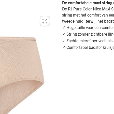
De comfortabele maxi string me
De RJ Pure Color Nice Maxi St
string met het comfort van een
tweede huid, terwijl het badst
✓ Hoge taille voor een comfo
✓ String zonder zichtbare lij
✓ Zachte microfiber voelt als
✓ Comfortabel badstof kruisj