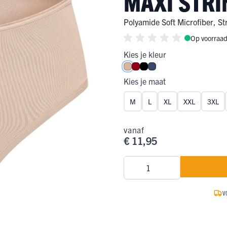
MAXI STRI
ge Pijp
ops & Shirts
ondergoed
hirts
Polyamide Soft Microfiber
,
St
Op voorraa
Ondergoed
ops
Shirts
Kies je kleur
dergoed
Caffè Latte
Donkerrood
Zwart
Donkerblauw
T-shirt
Kies je maat
hirt
M
L
XL
XXL
3XL
vanaf
€ 11,95
Aantal
V