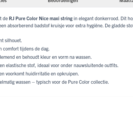
ties
Beoordelingen
Maatt
et de
RJ Pure Color Nice maxi string
in elegant donkerrood. Dit ho
een absorberend badstof kruisje voor extra hygiëne. De gladde stof
nt silhouet.
en comfort tijdens de dag.
 ademend en behoudt kleur en vorm na wassen.
en elastische stof, ideaal voor onder nauwsluitende outfits.
en voorkomt huidirritatie en opkruipen.
gelmatig wassen – typisch voor de Pure Color collectie.