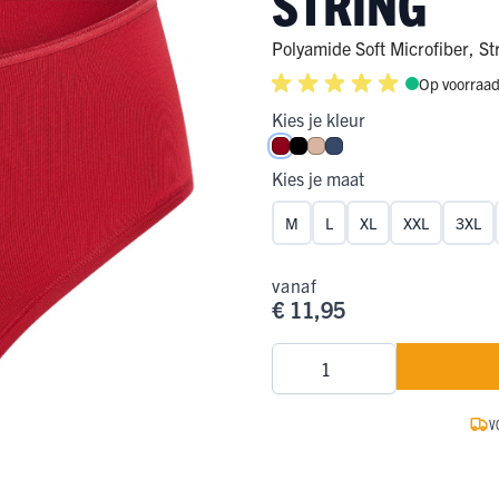
STRING
ge Pijp
ops & Shirts
ondergoed
hirts
Polyamide Soft Microfiber
,
St
Op voorraa
Ondergoed
ops
Shirts
Kies je kleur
dergoed
Donkerrood
Zwart
Caffè Latte
Donkerblauw
T-shirt
Kies je maat
hirt
M
L
XL
XXL
3XL
vanaf
€ 11,95
Aantal
V