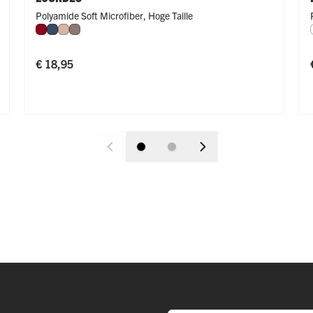
Polyamide Soft Microfiber
,
Hoge Taille
Donkerrood
Donkerblauw
Caffè Latte
Taupe
€ 18,95