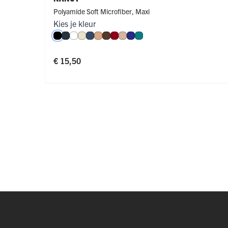
Polyamide Soft Microfiber
,
Maxi
Kies je kleur
gine
f
onkergroen
Perzik
Nude
Caffè Latte
Zwart
Navy
Wit
Ivoor
Donkerblauw
Cappuccino
Espresso
Donkerrood
Caffè Latte
Royal Blue
Smaragd
€ 15,50