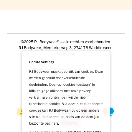
©2025 RJ Bodywear® – alle rechten voorbehouden.
RJ Bodywear, Mercuriusweg 3, 2741TB Waddinxveen,
Nederland
Cookie Settings
Blog
Zakelijk
Pers
Vacatures
DEALER LOGIN
RJ Bodywear maakt gebruik van cookies. Deze
worden gebruikt voor verschillende
doeleinden. Door op 'cookies toestaan' te
klikken ga je akkoord met onze privacy
Betaal veilig én gemakkelijk via
verklaring en ontvangen wij de niet-
functionele cookies. Via deze niet-functionele
cookies kan RJ Bodywear jou op een andere
site o.a. benaderen op basis van de door jou
bezochte pagina's.
ALLES ACCEPTEREN
Lees meer
Cookie info