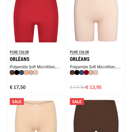
PURE COLOR
PURE COLOR
ORLÉANS
ORLÉANS
Polyamide Soft Microfiber
,
Polyamide Soft Microfiber
,
Espresso
Zwart
Donkerblauw
Perzik
Caffè Latte
Nude
Espresso
Zwart
Donkerblauw
Donkerrood
Caffè Latte
Nude
Long Short
Long Short
€ 17,50
€ 17,50
€ 13,95
SALE
SALE