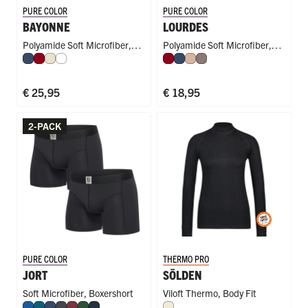
PURE COLOR
PURE COLOR
BAYONNE
LOURDES
Polyamide Soft Microfiber
,
Polyamide Soft Microfiber
,
Donkerblauw
Donkerrood
Ivoor
Wit
Donkerrood
Donkerblauw
Caffè Latte
Taupe
Singlet
Hoge Taille
€ 25,95
€ 18,95
2-PACK
PURE COLOR
THERMO PRO
JORT
SÖLDEN
Soft Microfiber
,
Boxershort
Viloft Thermo
,
Body Fit