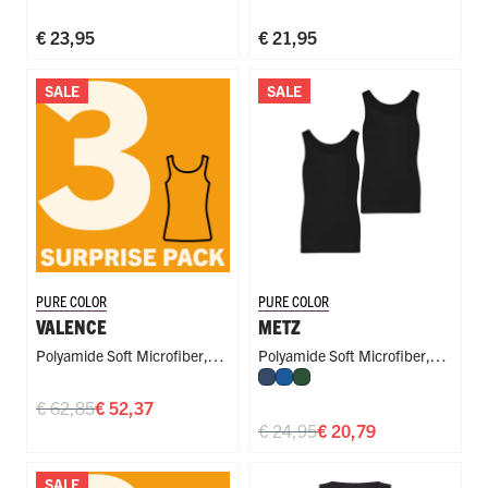
€ 23,95
€ 21,95
SALE
SALE
PURE COLOR
PURE COLOR
VALENCE
METZ
Polyamide Soft Microfiber
,
Polyamide Soft Microfiber
,
Donkerblauw
Blauw
Donkergroen
Singlet
Slim Fit
€ 62,85
€ 52,37
€ 24,95
€ 20,79
SALE