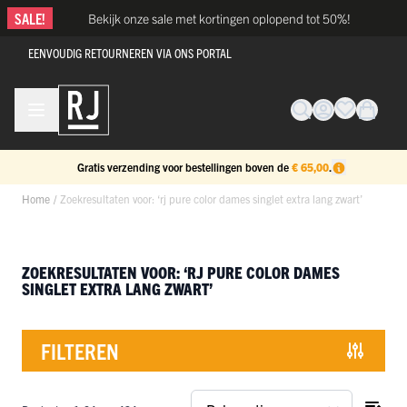
Ga naar de inhoud
SALE!
Bekijk onze sale met kortingen oplopend tot 50%!
EENVOUDIG RETOURNEREN VIA ONS PORTAL
Gratis verzending voor bestellingen boven de
€ 65,00
.
Home
/
Zoekresultaten voor: ‘rj pure color dames singlet extra lang zwart’
ZOEKRESULTATEN VOOR: ‘RJ PURE COLOR DAMES
SINGLET EXTRA LANG ZWART’
FILTEREN
Doorgaan naar productlijst