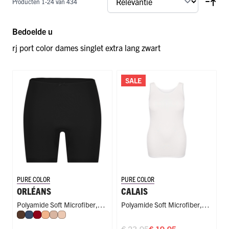
Producten
1
-
24
van
434
Bedoelde u
rj port color dames singlet extra lang zwart
SALE
PURE COLOR
PURE COLOR
ORLÉANS
CALAIS
Polyamide Soft Microfiber
,
Polyamide Soft Microfiber
,
Espresso
Donkerblauw
Donkerrood
Perzik
Caffè Latte
Nude
Long Short
Singlet