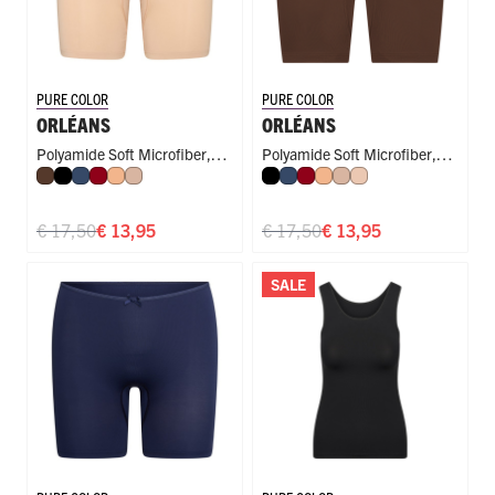
PURE COLOR
PURE COLOR
ORLÉANS
ORLÉANS
Polyamide Soft Microfiber
,
Polyamide Soft Microfiber
,
Espresso
Zwart
Donkerblauw
Donkerrood
Perzik
Caffè Latte
Zwart
Donkerblauw
Donkerrood
Perzik
Caffè Latte
Nude
Long Short
Long Short
€ 17,50
€ 13,95
€ 17,50
€ 13,95
SALE