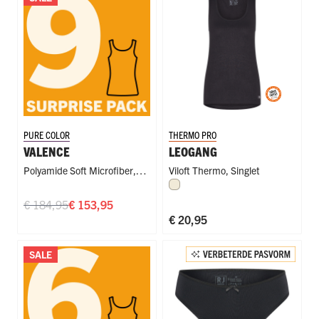
PURE COLOR
THERMO PRO
VALENCE
LEOGANG
Polyamide Soft Microfiber
,
Viloft Thermo
,
Singlet
Wolwit
Singlet
€ 184,95
€ 153,95
€ 20,95
SALE