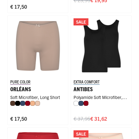
€ 23,95
€ 19,95
€ 17,50
SALE
PURE COLOR
EXTRA COMFORT
ORLÉANS
ANTIBES
Soft Microfiber
,
Long Short
Polyamide Soft Microfiber
,
Espresso
Zwart
Donkerblauw
Donkerrood
Perzik
Nude
Wit
Donkerblauw
Donkerrood
Singlet
€ 17,50
€ 37,95
€ 31,62
SALE