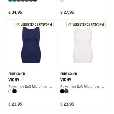
Blauw
Petrol
Donkerblauw
Donkergrijs
Port
Donkergroen
Navy
Wolwit
€ 34,95
€ 27,95
PURE COLOR
PURE COLOR
VICHY
VICHY
Polyamide Soft Microfiber
,
Polyamide Soft Microfiber
,
Wit
Zwart
Zwart
Donkerblauw
Extra Lang
Beide Kanten Draagbaar
€ 23,95
€ 23,95