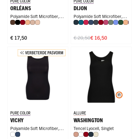
PURE COLOR
PURE COLOR
ORLÉANS
DIJON
Polyamide Soft Microfiber
,
Polyamide Soft Microfiber
,
Espresso
Zwart
Donkerrood
Perzik
Caffè Latte
Nude
Navy
Petrol
Rood
Donkerblauw
Donkergrijs
Donkerrood
Fuchsia
Olijf
Hemelsbla
Donkerg
Perzik
Mau
R
Long Short
Singlet
€ 17,50
€ 20,50
€ 16,50
PURE COLOR
ALLURE
VICHY
WASHINGTON
Polyamide Soft Microfiber
,
Tencel Lyocell
,
Singlet
Wit
Donkerblauw
Misty Rose
Wit
Donkerrood
Navy
Ivoor
Beide Kanten Draagbaar