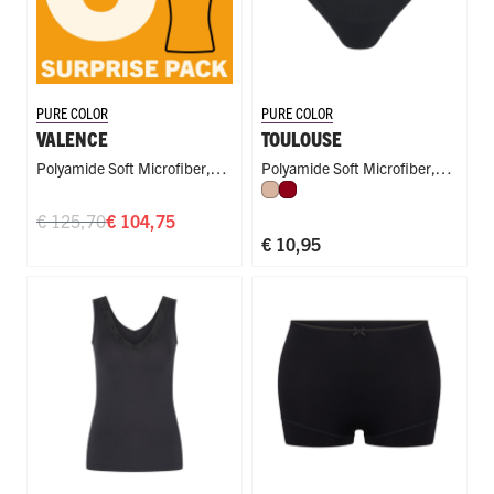
PURE COLOR
PURE COLOR
VALENCE
TOULOUSE
Polyamide Soft Microfiber
,
Polyamide Soft Microfiber
,
Caffè Latte
Donkerrood
Singlet
String
€ 125,70
€ 104,75
€ 10,95